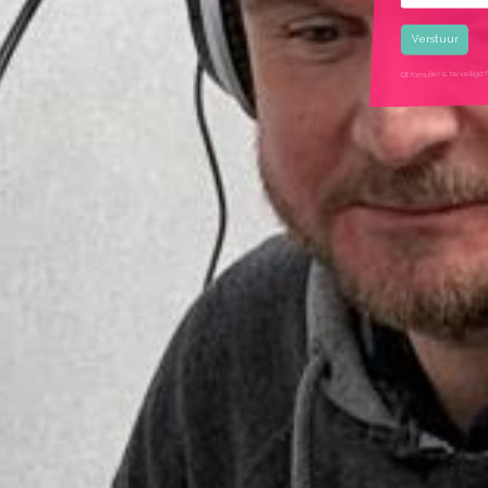
Gekozen rui
Dit formulier is beveil
google recaptcha ui