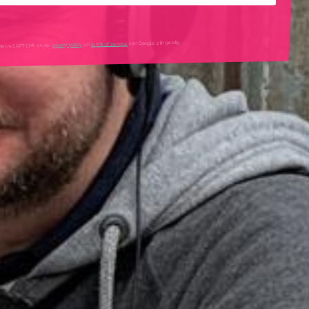
mtes
van Google zijn geldig.
terms of service
en
privacy policy
igd met reCAPTCHA en de
tleg