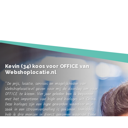
Kevin (34) koos voor OFFICE van
Webshoplocatie.nl
“De prijs, locatie, services en mogelijkheden van
Webshoplocatie.nl gaven voor mij de doorslag om voor
OFFICE te kiezen. Vier jaar geleden ben ik begonnen
met het importeren van high end horloges uit China.
Deze horloges zijn een hype geworden waardoor mijn
zaak in een stroomversnelling is gekomen. Inmiddels
heb ik drie mensen in dienst genomen waarvan twee
mensen zich fulltime bezig houden met wereldwijde
verzending. Ik vind dit een full service kantorencomplex