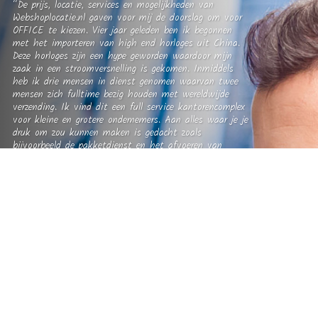
“De prijs, locatie, services en mogelijkheden van
Webshoplocatie.nl gaven voor mij de doorslag om voor
OFFICE te kiezen. Vier jaar geleden ben ik begonnen
met het importeren van high end horloges uit China.
Deze horloges zijn een hype geworden waardoor mijn
zaak in een stroomversnelling is gekomen. Inmiddels
heb ik drie mensen in dienst genomen waarvan twee
mensen zich fulltime bezig houden met wereldwijde
verzending. Ik vind dit een full service kantorencomplex
voor kleine en grotere ondernemers. Aan alles waar je je
druk om zou kunnen maken is gedacht zoals
bijvoorbeeld de pakketdienst en het afvoeren van
‘afval’. Absolute pre voor mij is dat mijn kantoor en
opslag zich op dezelfde plek bevinden. Ik moet er niet
aan denken dat we steeds heen en weer moeten
pendelen. Dat is zo inefficiënt…”