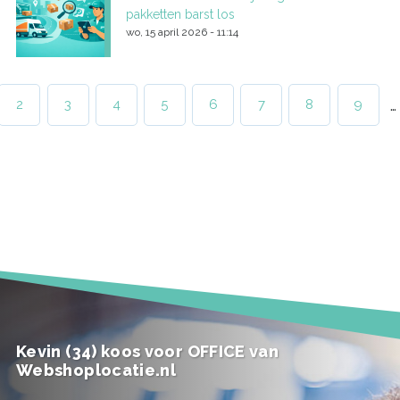
pakketten barst los
wo, 15 april 2026 - 11:14
Paginering
…
ige
Page
2
Page
3
Page
4
Page
5
Page
6
Page
7
Page
8
Page
9
na
Kevin (34) koos voor OFFICE van
Webshoplocatie.nl