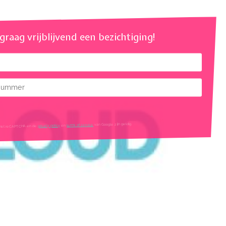
l graag vrijblijvend een bezichtiging!
mmer
mtes
van Google zijn geldig.
terms of service
en
privacy policy
igd met reCAPTCHA en de
tleg