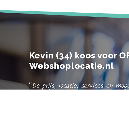
Kevin (34) koos voor O
Webshoplocatie.nl
“De prijs, locatie, services en mog
Webshoplocatie.nl gaven voor mij 
voor OFFICE te kiezen. Vier jaar 
begonnen met het importeren van
horloges uit China. Deze horloges 