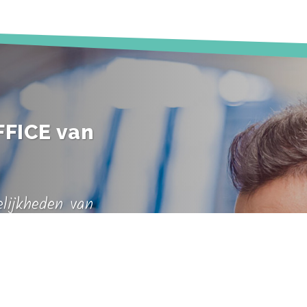
FFICE van
elijkheden van
de doorslag om
geleden ben ik
 high end
zijn een hype