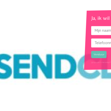
Ja, ik wi
Naam
Telefoonnu
Gekozen rui
Dit formulier is beveil
google recaptcha ui