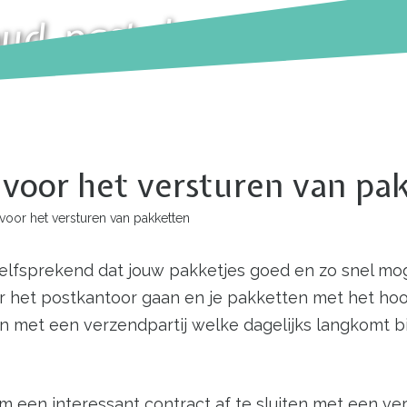
d, past deze dienstverl
voor het versturen van pa
oor het versturen van pakketten
elfsprekend dat jouw pakketjes goed en zo snel moge
aar het postkantoor gaan en je pakketten met het hoo
met een verzendpartij welke dagelijks langkomt bij 
m een interessant contract af te sluiten met een ve