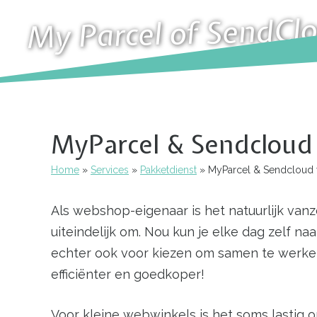
My Parcel of SendClou
MyParcel & Sendcloud 
Home
Services
Pakketdienst
MyParcel & Sendcloud v
Kruimelpad
Als webshop-eigenaar is het natuurlijk vanz
uiteindelijk om. Nou kun je elke dag zelf n
echter ook voor kiezen om samen te werken 
efficiënter en goedkoper!
Voor kleine webwinkels is het soms lastig o