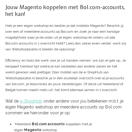
Jouw Magento koppelen met Bol.com-accounts,
het kan!
Heb je een eigen webshop en bestier je dat middels Magento? Beschik jij
over een of meerdere accounts op Bol.com en zoek je naar een handige
mogelijkheid waar je de order uit je eigen webshop én orders uit alle
Bol.com accounts in 1 overzicht hebt? Lees dan zeker even verder, want wij
van Webshoplocatie.nl bieden de oplossing!
Efficiency en tools die werk voor je uit handen nemen, we zijn er gek op. Je
bespaart hierdoor tijd welke je kan besteden aan andere zaken en het
werkt gewoon veel prettiger. Door middel van de e-ShopHub van
Webshoplocatie.nl beschik je in één duidelijk overzicht over al je accounts
van bol.com, je bolwinkels en jouw bestellingen. Of deze uit Nederland of
België komen maakt niets uit, het komt allemaal samen in 1 overzicht.
Wat de
e-ShopHub
onder andere voor jou betekenen m.b.t. je
eigen Magento webshop en meerdere accounts op Bol.com
sommen we hieronder voor je op:
Meerdere
Bol.com accounts
koppelen met je
eigen
Magento
webshop