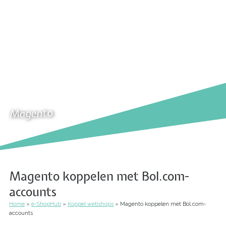
Magento
Magento koppelen met Bol.com-
accounts
Home
e-ShopHub
Koppel webshops
Magento koppelen met Bol.com-
Kruimelpad
accounts