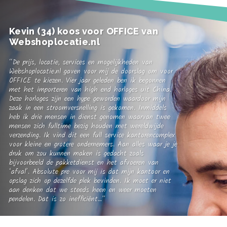
Kevin (34) koos voor OFFICE van
Webshoplocatie.nl
“De prijs, locatie, services en mogelijkheden van
Webshoplocatie.nl gaven voor mij de doorslag om voor
OFFICE te kiezen. Vier jaar geleden ben ik begonnen
met het importeren van high end horloges uit China.
Deze horloges zijn een hype geworden waardoor mijn
zaak in een stroomversnelling is gekomen. Inmiddels
heb ik drie mensen in dienst genomen waarvan twee
mensen zich fulltime bezig houden met wereldwijde
verzending. Ik vind dit een full service kantorencomplex
voor kleine en grotere ondernemers. Aan alles waar je je
druk om zou kunnen maken is gedacht zoals
bijvoorbeeld de pakketdienst en het afvoeren van
‘afval’. Absolute pre voor mij is dat mijn kantoor en
opslag zich op dezelfde plek bevinden. Ik moet er niet
aan denken dat we steeds heen en weer moeten
pendelen. Dat is zo inefficiënt…”