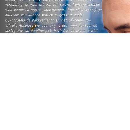
verzending. Ik vind dit een full service kantorencomplex
voor kleine en grotere ondernemers. Aan alles waar je je
druk om zou kunnen maken is gedacht zoals
bijvoorbeeld de pakketdienst en het afvoeren van
‘afval’. Absolute pre voor mij is dat mijn kantoor en
opslag zich op dezelfde plek bevinden. Ik moet er niet
aan denken dat we steeds heen en weer moeten
pendelen. Dat is zo inefficiënt…”