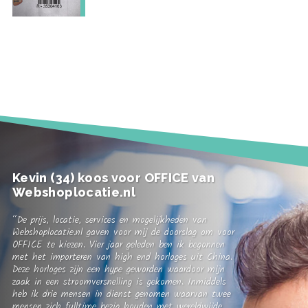
Kevin (34) koos voor OFFICE van
Webshoplocatie.nl
“De prijs, locatie, services en mogelijkheden van
Webshoplocatie.nl gaven voor mij de doorslag om voor
OFFICE te kiezen. Vier jaar geleden ben ik begonnen
met het importeren van high end horloges uit China.
Deze horloges zijn een hype geworden waardoor mijn
zaak in een stroomversnelling is gekomen. Inmiddels
heb ik drie mensen in dienst genomen waarvan twee
mensen zich fulltime bezig houden met wereldwijde