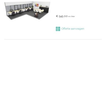
€ 545.00
ex. btw
Offerte aanvragen
Mini Kantoor
Meer informatie
€ 167.50
ex. btw
Offerte aanvragen