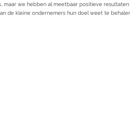
, maar we hebben al meetbaar positieve resultaten m
 van de kleine ondernemers hun doel weet te behalen
nspireren
ndernemer kan zelf nog tijd steken in de website-ond
rd en moet vooral functioneel goed werken. Denk aan
wil JouwWeb direct inspiratie bieden voor een ove
ak aanpassen. Je moet dus alsnog zelf aan de slag, 
ls er al écht een volledig voorbeeld staat, inclusief