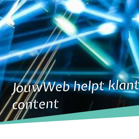
JouwWeb helpt klante
content