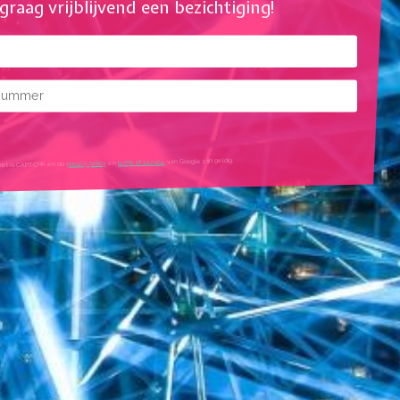
l graag vrijblijvend een bezichtiging!
mmer
mtes
van Google zijn geldig.
terms of service
en
privacy policy
igd met reCAPTCHA en de
tleg