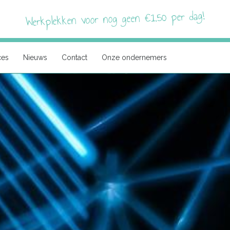
Werkplekken voor nog geen €1,50 per dag!
ces
Nieuws
Contact
Onze ondernemers