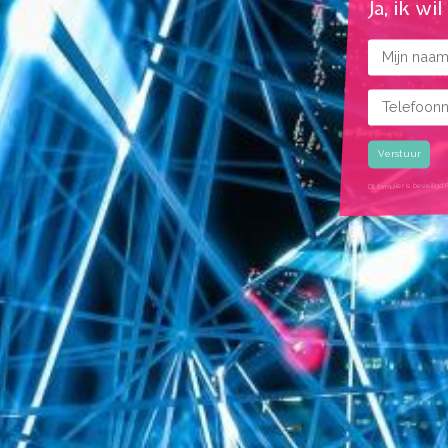
Ja, ik wi
Naam
Telefoonnu
Gekozen rui
Dit formulier is beveil
google recaptcha ui