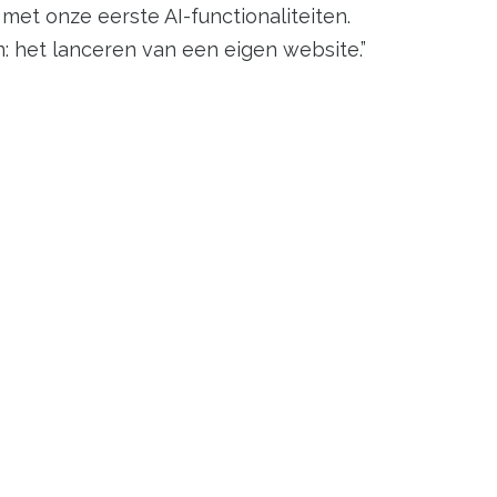
et onze eerste AI-functionaliteiten.
: het lanceren van een eigen website.”
erdelen die het bedrijf uniek maken. Een
 het vinden van een kaart of
r ons-pagina, dienstenaanbod of andere
maar het bedrijf verwacht dat klanten beter
 teksten en afbeeldingen, dan wanneer je