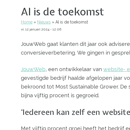
AI is de toekomst
Home
Nieuws
AI is de toekomst
Kruimelpad
vr, 12 januari 2024 - 12:06
JouwWeb gaat klanten dit jaar ook adviseren
conversieverbetering. We gingen in gespre
JouwWeb
, een ontwikkelaar van
website- 
gevestigde bedrijf haalde afgelopen jaar vo
bekroond tot Most Sustainable Grower. De 
bijna vijftig procent is gegroeid.
‘Iedereen kan zelf een websit
Met vijftig procent groei heeft het bedrijf 