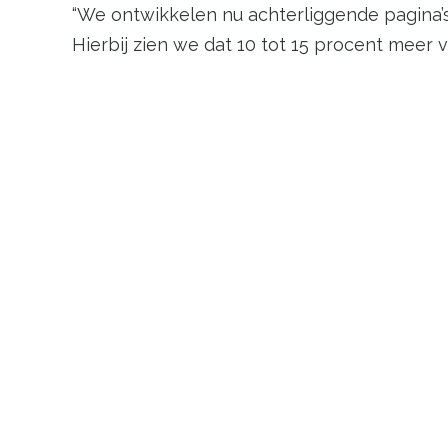
“We ontwikkelen nu achterliggende pagina’s
Hierbij zien we dat 10 tot 15 procent meer
Voorbeelden kunnen klanten i
Het doel van AI is vooral: inspireren. De o
contactpagina is bijvoorbeeld vrij standaa
telefoonnummer bij mobiele weergave. Ook 
onderdelen van de website.
Vervolgens kun je de content zelf naar sma
in staat zijn om een website te realiseren a
met een blanco invulveld moet starten.