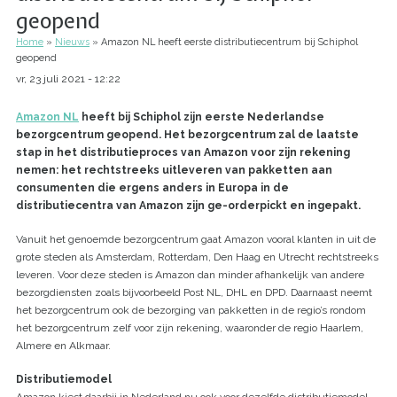
geopend
Home
Nieuws
Amazon NL heeft eerste distributiecentrum bij Schiphol
Kruimelpad
geopend
vr, 23 juli 2021 - 12:22
Amazon NL
heeft bij Schiphol zijn eerste Nederlandse
bezorgcentrum geopend. Het bezorgcentrum zal de laatste
stap in het distributieproces van Amazon voor zijn rekening
nemen: het rechtstreeks uitleveren van pakketten aan
consumenten die ergens anders in Europa in de
distributiecentra van Amazon zijn ge-orderpickt en ingepakt.
Vanuit het genoemde bezorgcentrum gaat Amazon vooral klanten in uit de
grote steden als Amsterdam, Rotterdam, Den Haag en Utrecht rechtstreeks
leveren. Voor deze steden is Amazon dan minder afhankelijk van andere
bezorgdiensten zoals bijvoorbeeld Post NL, DHL en DPD. Daarnaast neemt
het bezorgcentrum ook de bezorging van pakketten in de regio’s rondom
het bezorgcentrum zelf voor zijn rekening, waaronder de regio Haarlem,
Almere en Alkmaar.
Distributiemodel