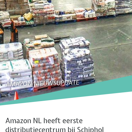
AMAZON NIEUWSUPDATE
Amazon NL heeft eerste
distributiecentrum bij Schiphol