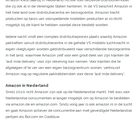
Amazon kiest daarbij in Nederland nu ook voor dezelfde distributiemodel
die zij ook al in de Verenigde Staten hanteren. In de VS beschikt Amazon in
het hele land over distributiecentra en bezorgcentra. Amazon tracht
producten op basis van voorspellende modellen producten al zo dicht
mogelijk bij de klant te hebben voordat deze besteld worden.
Iedere nacht vindt een complex distributieproces plaats waarbij Amazon
pakketten vanuit distributiecentra in de gehele VS middels luchtvracht in
eigen vliegtuigen worden gedistribueerd naar verschillende bezorgcentra
in het land, waarmee Amazon zelf voor een groot deel van zijn klanten de
‘last mile delivery’ voor zijn rekening kan nemen. Voor klanten die te
afgelegen of te ver van een eigen bezorgcentrum wonen, vertrouwt
Amazon nog op reguliere pakketdiensten voor deze ‘last mile delivery’.
Amazon in Nederland
Sinds 2020 richt Amazon zijn ook op de Nederlandse markt. Het was voor
Nederlandse consumenten al langer mogelijk om op Amazon te bestellen
via amazon.de en amazon.com. Sinds vorig jaar is ook amazon.nl in de lucht
en gaat Amazon actiever de concurrentie aan met gevestigde Nederlandse
partijen als Bol.com en Coolblue.