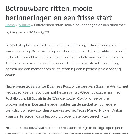
Betrouwbare ritten, mooie
herinneringen en een frisse start
Home
Nieuws
Betrouwbare ritten, mooie herinneringen en een frisse start
Kruimelpad
vr, 1 augustus 2025 - 13:07
Bij Webshoplocatie draait het elke dag om timing, betrouwbaarheid en
samenwerking. Onze webshops vertrouwen erop dat hun pakketten op tijd
bij PostNL terechtkomen zodat zij hun leverbelofte waar kunnen maken.
Achter de schermen speelt transport daarin een sleutelrol. En vandaag
nemen we een moment om stil te staan bij een bijzondere verandering
daarin.
Halverwege 2022 startte Business Post, onderdeel van Spaarne Werkt, met
het dagelijkse transport van pakketten vanuit Webshoplocatie naar het
PostNL-punt bij Scolair in de Waarderpolder. Ook bij onze partner
Brouwmaatje in Boesingheliede haalden zij de pakketten op. Iedere
werkdag opnieuw stonden onze vaste chauffeurs Marko, Nick en Anton
klaar om te zorgen dat alles op tijd op de juiste plek terechtkwam.
Hun inzet, betrouwbaarheid en betrokkenheid zijn in de afgelopen jaren
van onschatbare waarde geweest. Dankzij hen konden onze webshops met