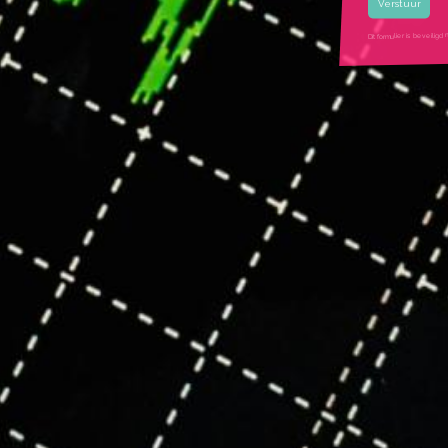
Gekozen rui
Dit formulier is beveil
google recaptcha ui