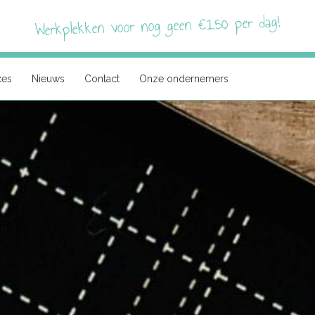
Werkplekken voor nog geen €1,50 per dag!
ces
Nieuws
Contact
Onze ondernemers