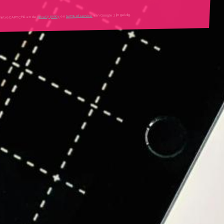
mtes
van Google zijn geldig.
terms of service
en
privacy policy
igd met reCAPTCHA en de
tleg