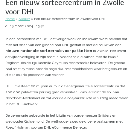
Een nieuw sorteercentrum in Zwolle
voor DHL
Home
Nieuws
Een nieuw sorteercentrum in Zwolle voor DHL
Kruimelpad
di, 19 maart 2024 - 15:42
In een persbericht van DHL dat vorige week online kwam werd bekend dat
met het slaan van een groene paal DHL gestart is met de bouw van een
nieuwe nationale sorteerhub voor pakketten
in Zwolle. Het wordt
de vijfde vestiging in zijn soort in Nederland die samen met de twaalf
RegionHubs de 130 lastmile CityHubs rechtstreeks beleveren. De groene
paal staat symbool voor de hoge duurzaamheidseisen waar het gebouw en
straks ook de processen aan voldoen.
DHL investeert 60 miljoen euro in dit energieneutrale sorteercentrum dat
200.000 pakketten per dag gaat verwerken. Zwolle wordt de spil van
Noordoost-Nederland en zal voor de eindejaarsdrukte van 2025 meedraaien
in het DHL-netwerk.
De ceremonie gebeurde in het bijzijn van burgemeester Snijders en
wethouder Guldemond. De wethouder sloeg de groene paal samen met
Roelof Hofman, coo van DHL eCommerce Benelux.