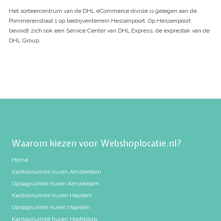
Het sorteercentrum van de DHL eCommerce divisie is gelegen aan de
Pommerenstraat 1 op bedrijventerrein Hessenpoort. Op Hessenpoort
bevindt zich ook een Service Center van DHL Express, de exprestak van de
DHL Group.
Waarom kiezen voor Webshoplocatie.nl?
Home
Kantoorruimte huren Amsterdam
Opslagruimte huren Amsterdam
Kantoorruimte huren Haarlem
Opslagruimte huren Haarlem
Kantoorruimte huren Hoofddorp