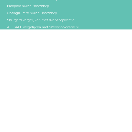
Flexplek huren Hoofddorp
Opslagruimte huren Hoofddorp
Shurgard vergelijken met Webshoplocatie
ALLSAFE vergelijken met Webshoplocatie.nl
Folder downloaden
Privacy policy
U kunt Webshoplocatie vinden op
Maak direct een afspraak via Schenk makelaars!
Webshoplocatie.nl
Cruquiuszoom 51
2142 EW Cruquius
info@webshoplocatie.nl