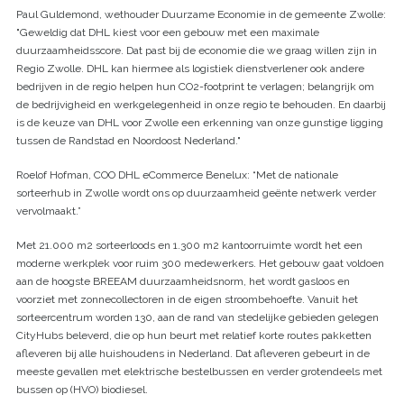
Paul Guldemond, wethouder Duurzame Economie in de gemeente Zwolle:
"Geweldig dat DHL kiest voor een gebouw met een maximale
duurzaamheidsscore. Dat past bij de economie die we graag willen zijn in
Regio Zwolle. DHL kan hiermee als logistiek dienstverlener ook andere
bedrijven in de regio helpen hun CO2-footprint te verlagen; belangrijk om
de bedrijvigheid en werkgelegenheid in onze regio te behouden. En daarbij
is de keuze van DHL voor Zwolle een erkenning van onze gunstige ligging
tussen de Randstad en Noordoost Nederland."
Roelof Hofman, COO DHL eCommerce Benelux: “Met de nationale
sorteerhub in Zwolle wordt ons op duurzaamheid geënte netwerk verder
vervolmaakt.”
Met 21.000 m2 sorteerloods en 1.300 m2 kantoorruimte wordt het een
moderne werkplek voor ruim 300 medewerkers. Het gebouw gaat voldoen
aan de hoogste BREEAM duurzaamheidsnorm, het wordt gasloos en
voorziet met zonnecollectoren in de eigen stroombehoefte. Vanuit het
sorteercentrum worden 130, aan de rand van stedelijke gebieden gelegen
CityHubs beleverd, die op hun beurt met relatief korte routes pakketten
afleveren bij alle huishoudens in Nederland. Dat afleveren gebeurt in de
meeste gevallen met elektrische bestelbussen en verder grotendeels met
bussen op (HVO) biodiesel.