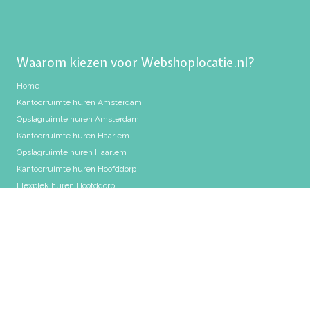
Waarom kiezen voor Webshoplocatie.nl?
Home
Kantoorruimte huren Amsterdam
Opslagruimte huren Amsterdam
Kantoorruimte huren Haarlem
Opslagruimte huren Haarlem
Kantoorruimte huren Hoofddorp
Flexplek huren Hoofddorp
Opslagruimte huren Hoofddorp
Shurgard vergelijken met Webshoplocatie
ALLSAFE vergelijken met Webshoplocatie.nl
Folder downloaden
Privacy policy