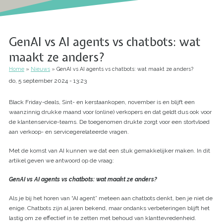
GenAI vs AI agents vs chatbots: wat
maakt ze anders?
Home
Nieuws
GenAI vs AI agents vs chatbots: wat maakt ze anders?
Kruimelpad
do, 5 september 2024 - 13:23
Black Friday-deals, Sint- en kerstaankopen, november is en blijft een
waanzinnig drukke maand voor (online) verkopers en dat geldt dus ook voor
de klantenservice-teams. De toegenomen drukte zorgt voor een stortvloed
aan verkoop- en servicegerelateerde vragen.
Met de komst van AI kunnen we dat een stuk gemakkelijker maken. In dit
artikel geven we antwoord op de vraag:
GenAI vs AI agents vs chatbots: wat maakt ze anders?
Als je bij het horen van “AI agent” meteen aan chatbots denkt, ben je niet de
enige. Chatbots zijn al jaren bekend, maar ondanks verbeteringen blijft het
lastig om ze effectief in te zetten met behoud van klanttevredenheid.