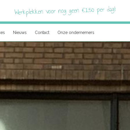
Werkplekken voor nog geen €1,50 per dag!
ces
Nieuws
Contact
Onze ondernemers