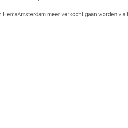
 HemaAmsterdam meer verkocht gaan worden via lok
inkels in Nederland hoog op de agenda. Dat Hema.nl