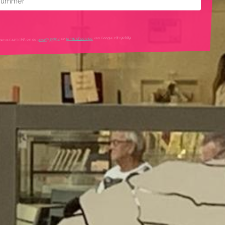
mtes
van Google zijn geldig.
terms of service
en
privacy policy
igd met reCAPTCHA en de
tleg