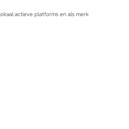
aal actieve platforms en als merk
 een speerpunt blijft komende jaren