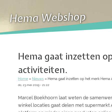
Hema Webshop
Hema gaat inzetten o
activiteiten.
Home
Nieuws
Hema gaat inzetten op het merk Hema Am
Kruimelpad
do, 23 mei 2019 - 21:22
Marcel Boekhoorn laat weten de samenwerki
winkel locaties gaat delen met supermarkt A