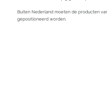
Buiten Nederland moeten de producten van
gepositioneerd worden.
Ook staat het vernieuwen van de fysieke w
behoeft waarschijnlijk geen uitleg.
Waarom kiezen voor
Webshoplocatie.nl?