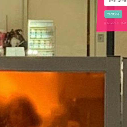
Gekozen rui
Dit formulier is beveil
google recaptcha ui