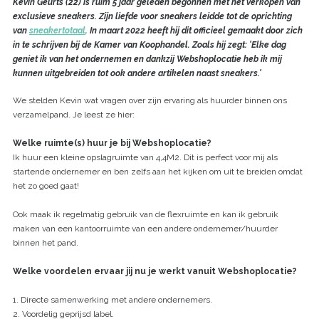
Kevin Geurts (22) is ruim 5 jaar geleden begonnen met het verkopen van
exclusieve sneakers. Zijn liefde voor sneakers leidde tot de oprichting
van
sneakertotaal
. In maart 2022 heeft hij dit officieel gemaakt door zich
in te schrijven bij de Kamer van Koophandel. Zoals hij zegt: 'Elke dag
geniet ik van het ondernemen en dankzij Webshoplocatie heb ik mij
kunnen uitgebreiden tot ook andere artikelen naast sneakers.'
We stelden Kevin wat vragen over zijn ervaring als huurder binnen ons
verzamelpand. Je leest ze hier:
Welke ruimte(s) huur je bij Webshoplocatie?
Ik huur een kleine opslagruimte van 4,4M2. Dit is perfect voor mij als
startende ondernemer en ben zelfs aan het kijken om uit te breiden omdat
het zo goed gaat!
Ook maak ik regelmatig gebruik van de flexruimte en kan ik gebruik
maken van een kantoorruimte van een andere ondernemer/huurder
binnen het pand.
Welke voordelen ervaar jij nu je werkt vanuit Webshoplocatie?
1. Directe samenwerking met andere ondernemers.
2. Voordelig geprijsd label.