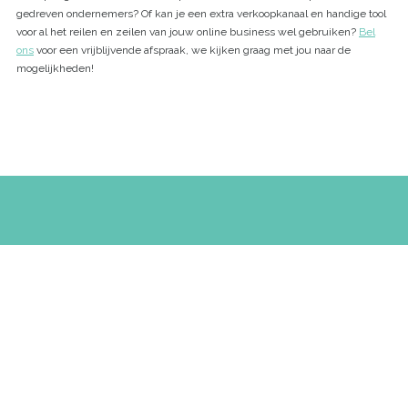
gedreven ondernemers? Of kan je een extra verkoopkanaal en handige tool
voor al het reilen en zeilen van jouw online business wel gebruiken?
Bel
ons
voor een vrijblijvende afspraak, we kijken graag met jou naar de
mogelijkheden!
Waarom kiezen voor Webshoplocatie.nl?
Home
Kantoorruimte huren Amsterdam
Opslagruimte huren Amsterdam
Kantoorruimte huren Haarlem
Opslagruimte huren Haarlem
Kantoorruimte huren Hoofddorp