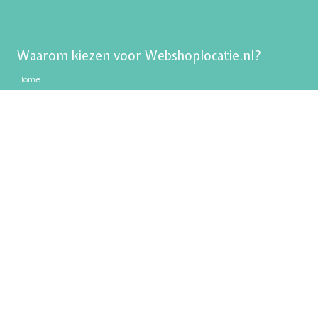
Waarom kiezen voor Webshoplocatie.nl?
Home
Kantoorruimte huren Amsterdam
Opslagruimte huren Amsterdam
Kantoorruimte huren Haarlem
Opslagruimte huren Haarlem
Kantoorruimte huren Hoofddorp
Flexplek huren Hoofddorp
Opslagruimte huren Hoofddorp
Shurgard vergelijken met Webshoplocatie
ALLSAFE vergelijken met Webshoplocatie.nl
Folder downloaden
Privacy policy