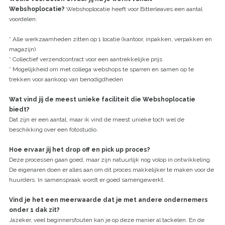
Webshoplocatie?
Webshoplocatie heeft voor Bitterleaves een aantal
voordelen:
* Alle werkzaamheden zitten op 1 locatie (kantoor, inpakken, verpakken en
magazijn)
* Collectief verzendcontract voor een aantrekkelijke prijs
* Mogelijkheid om met collega webshops te sparren en samen op te
trekken voor aankoop van benodigdheden
Wat vind jij de meest unieke faciliteit die Webshoplocatie
biedt?
Dat zijn er een aantal, maar ik vind de meest unieke toch wel de
beschikking over een fotostudio.
Hoe ervaar jij het drop off en pick up proces?
Deze processen gaan goed, maar zijn natuurlijk nog volop in ontwikkeling.
De eigenaren doen er alles aan om dit proces makkelijker te maken voor de
huurders. In samenspraak wordt er goed samengewerkt.
Vind je het een meerwaarde dat je met andere ondernemers
onder 1 dak zit?
Jazeker, veel beginnersfouten kan je op deze manier al tackelen. En de