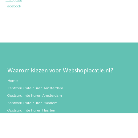
Instagram
Facebook
Waarom kiezen voor Webshoplocatie.nl?
Home
Kantoorruimte huren Amsterdam
Opslagruimte huren Amsterdam
Kantoorruimte huren Haarlem
Opslagruimte huren Haarlem
Kantoorruimte huren Hoofddorp
Flexplek huren Hoofddorp
Opslagruimte huren Hoofddorp