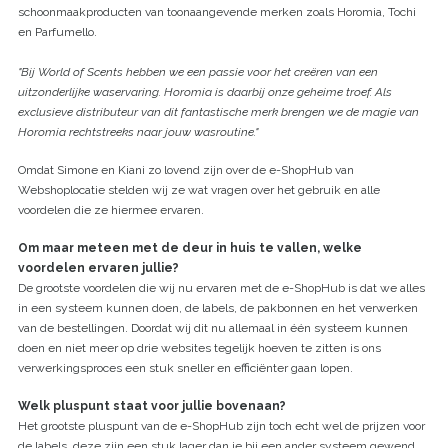
schoonmaakproducten van toonaangevende merken zoals Horomia, Tochi
en Parfumello.
"Bij World of Scents hebben we een passie voor het creëren van een
uitzonderlijke waservaring. Horomia is daarbij onze geheime troef. Als
exclusieve distributeur van dit fantastische merk brengen we de magie van
Horomia rechtstreeks naar jouw wasroutine."
Omdat Simone en Kiani zo lovend zijn over de e-ShopHub van
Webshoplocatie stelden wij ze wat vragen over het gebruik en alle
voordelen die ze hiermee ervaren.
Om maar meteen met de deur in huis te vallen, welke
voordelen ervaren jullie?
De grootste voordelen die wij nu ervaren met de e-ShopHub is dat we alles
in een systeem kunnen doen, de labels, de pakbonnen en het verwerken
van de bestellingen. Doordat wij dit nu allemaal in één systeem kunnen
doen en niet meer op drie websites tegelijk hoeven te zitten is ons
verwerkingsproces een stuk sneller en efficiënter gaan lopen.
Welk pluspunt staat voor jullie bovenaan?
Het grootste pluspunt van de e-ShopHub zijn toch echt wel de prijzen voor
de labels, deze zijn een stuk lager dan je bij een ander systeem gewend