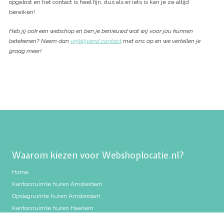
opgelost en het contact is heel fijn, dus als er iets is kan je ze altijd
bereiken! ⁠
Heb jij ook een webshop en ben je benieuwd wat wij voor jou kunnen
betekenen? Neem dan
vrijblijvend contact
met ons op en we vertellen je
graag meer!
Waarom kiezen voor Webshoplocatie.nl?
Home
Kantoorruimte huren Amsterdam
Opslagruimte huren Amsterdam
Kantoorruimte huren Haarlem
Opslagruimte huren Haarlem