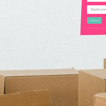
Telefoonnu
Gekozen rui
Dit formulier is beveil
google recaptcha ui