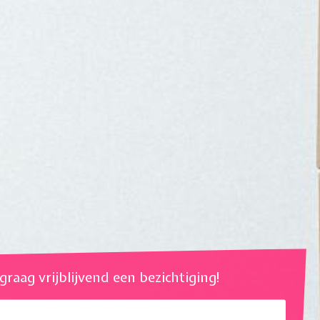
l graag vrijblijvend een bezichtiging!