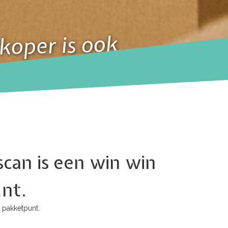
koper is ook
 hoe!
can is een win win
unt.
 pakketpunt.