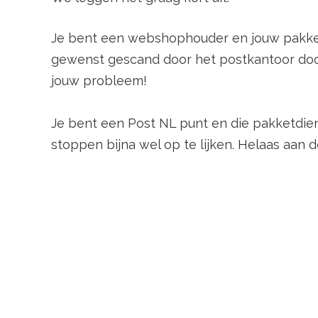
Je bent een webshophouder en jouw pakkett
gewenst gescand door het postkantoor door
jouw probleem!
Je bent een Post NL punt en die pakketdiens
stoppen bijna wel op te lijken. Helaas aan 
Wij presenteren jullie graag de Logistic P
webshophouder zelf. Een handeling minder 
gescand, dat betekend geen slechte beoorde
Lees op deze pagina alle ins and outs over