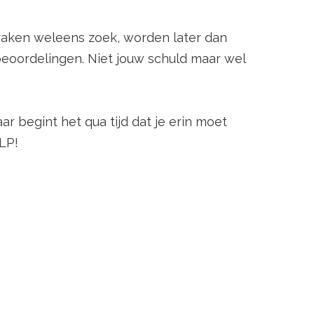
raken weleens zoek, worden later dan
eoordelingen. Niet jouw schuld maar wel
r begint het qua tijd dat je erin moet
ELP!
n de pakketten gebeurd nu door de
shophouder worden de pakketten op tijd
tuatie dus!