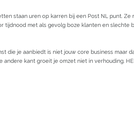
en staan uren op karren bij een Post NL punt. Ze 
 tijdnood met als gevolg boze klanten en slechte b
t die je aanbiedt is niet jouw core business maar daa
de andere kant groeit je omzet niet in verhouding. H
rescan. Handelingen zoals het voortijdig scannen va
voor het Post NL Punt. In het voordeel van de web
lingen meer door te late leveringen. Een win win si
 de
Logistic Prescan
!