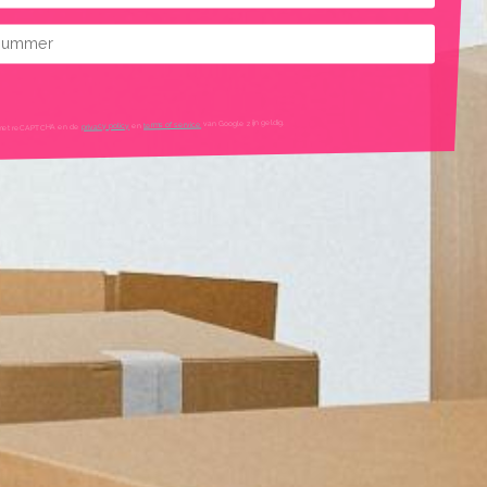
mmer
mtes
van Google zijn geldig.
terms of service
en
privacy policy
igd met reCAPTCHA en de
tleg