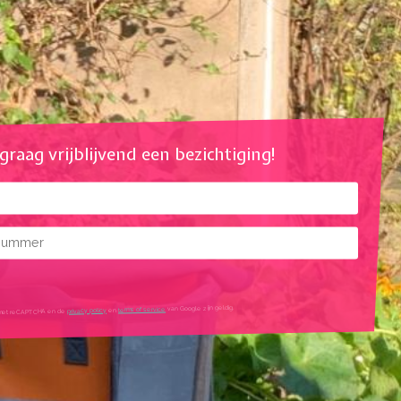
l graag vrijblijvend een bezichtiging!
mmer
mtes
van Google zijn geldig.
terms of service
en
privacy policy
igd met reCAPTCHA en de
tleg