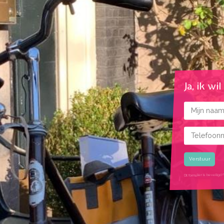
Ja, ik wi
Naam
Telefoonnu
Gekozen rui
Dit formulier is beveil
google recaptcha ui