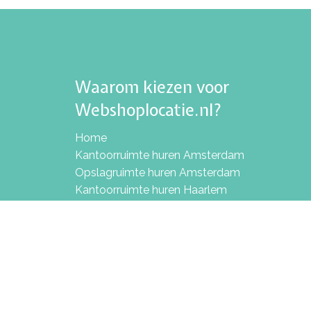
Waarom kiezen voor
Webshoplocatie.nl?
Home
Kantoorruimte huren Amsterdam
Opslagruimte huren Amsterdam
Kantoorruimte huren Haarlem
Opslagruimte huren Haarlem
Kantoorruimte huren Hoofddorp
Flexplek huren Hoofddorp
Opslagruimte huren Hoofddorp
Shurgard vergelijken met Webshoplocatie
ALLSAFE vergelijken met