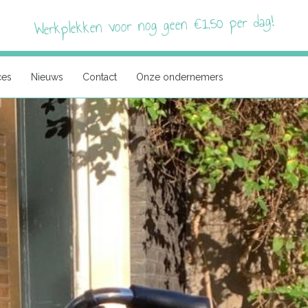
Werkplekken voor nog geen €1,50 per dag!
ces
Nieuws
Contact
Onze ondernemers