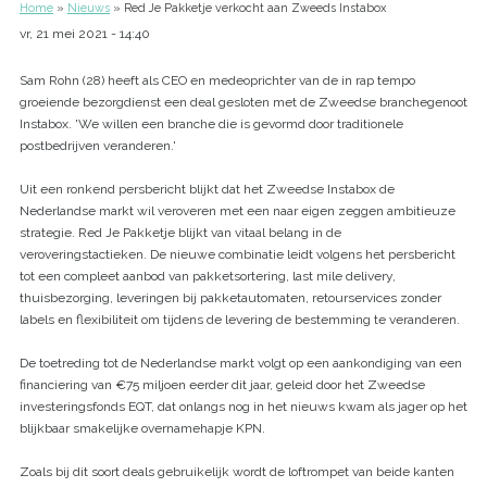
Home
Nieuws
Red Je Pakketje verkocht aan Zweeds Instabox
Kruimelpad
vr, 21 mei 2021 - 14:40
Sam Rohn (28) heeft als CEO en medeoprichter van de in rap tempo
groeiende bezorgdienst een deal gesloten met de Zweedse branchegenoot
Instabox. 'We willen een branche die is gevormd door traditionele
postbedrijven veranderen.'
Uit een ronkend persbericht blijkt dat het Zweedse Instabox de
Nederlandse markt wil veroveren met een naar eigen zeggen ambitieuze
strategie. Red Je Pakketje blijkt van vitaal belang in de
veroveringstactieken. De nieuwe combinatie leidt volgens het persbericht
tot een compleet aanbod van pakketsortering, last mile delivery,
thuisbezorging, leveringen bij pakketautomaten, retourservices zonder
labels en flexibiliteit om tijdens de levering de bestemming te veranderen.
De toetreding tot de Nederlandse markt volgt op een aankondiging van een
financiering van €75 miljoen eerder dit jaar, geleid door het Zweedse
investeringsfonds EQT, dat onlangs nog in het nieuws kwam als jager op het
blijkbaar smakelijke overnamehapje KPN.
Zoals bij dit soort deals gebruikelijk wordt de loftrompet van beide kanten