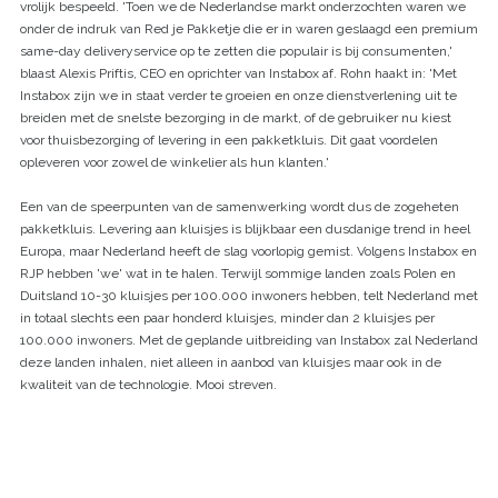
vrolijk bespeeld. 'Toen we de Nederlandse markt onderzochten waren we
onder de indruk van Red je Pakketje die er in waren geslaagd een premium
same-day deliveryservice op te zetten die populair is bij consumenten,'
blaast Alexis Priftis, CEO en oprichter van Instabox af. Rohn haakt in: 'Met
Instabox zijn we in staat verder te groeien en onze dienstverlening uit te
breiden met de snelste bezorging in de markt, of de gebruiker nu kiest
voor thuisbezorging of levering in een pakketkluis. Dit gaat voordelen
opleveren voor zowel de winkelier als hun klanten.'
Een van de speerpunten van de samenwerking wordt dus de zogeheten
pakketkluis. Levering aan kluisjes is blijkbaar een dusdanige trend in heel
Europa, maar Nederland heeft de slag voorlopig gemist. Volgens Instabox en
RJP hebben 'we' wat in te halen. Terwijl sommige landen zoals Polen en
Duitsland 10-30 kluisjes per 100.000 inwoners hebben, telt Nederland met
in totaal slechts een paar honderd kluisjes, minder dan 2 kluisjes per
100.000 inwoners. Met de geplande uitbreiding van Instabox zal Nederland
deze landen inhalen, niet alleen in aanbod van kluisjes maar ook in de
kwaliteit van de technologie. Mooi streven.