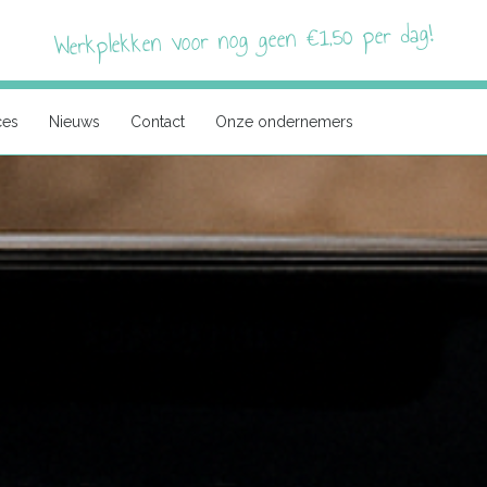
Werkplekken voor nog geen €1,50 per dag!
ces
Nieuws
Contact
Onze ondernemers