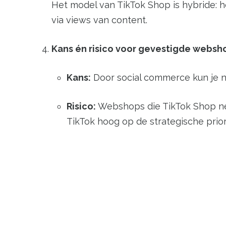
Het model van TikTok Shop is hybride: h
via views van content.
Kans én risico voor gevestigde websh
Kans:
Door social commerce kun je 
Risico:
Webshops die TikTok Shop neg
TikTok hoog op de strategische prior
Wat kun jij nu al doen als we
Monitor de ontwikkeling:
Volg de lance
het slim om voorbereid te zijn.
Bouw content-creatie-kracht op:
Denk 