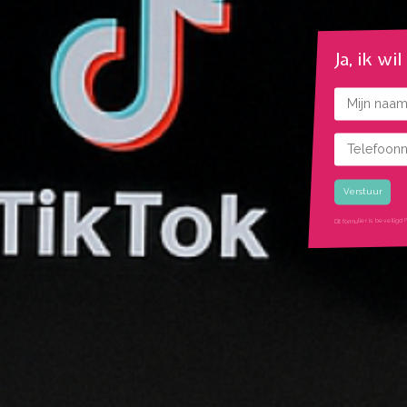
Ja, ik wi
Naam
Telefoonnu
Gekozen rui
Dit formulier is beveil
google recaptcha ui