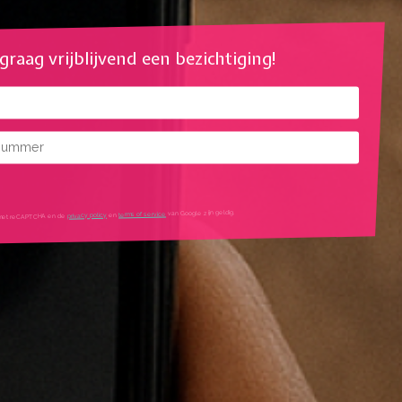
l graag vrijblijvend een bezichtiging!
mmer
mtes
van Google zijn geldig.
terms of service
en
privacy policy
igd met reCAPTCHA en de
tleg