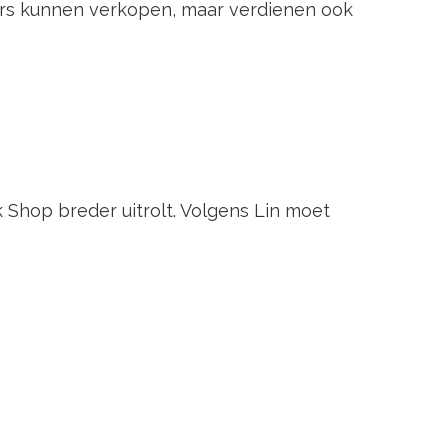
ncers kunnen verkopen, maar verdienen ook
Shop breder uitrolt. Volgens Lin moet
kt. Als het “iedere moment kan komen”, is
uctpromotie en entertainment combineren.