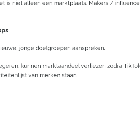
et is niet alleen een marktplaats. Makers / influe
ops
nieuwe, jonge doelgroepen aanspreken.
eren, kunnen marktaandeel verliezen zodra TikTok 
iteitenlijst van merken staan.
bshop-eigenaar
ring van TikTok Shop in Nederland / je relevante mar
na over hoe je TikTok-video’s kunt maken die prod