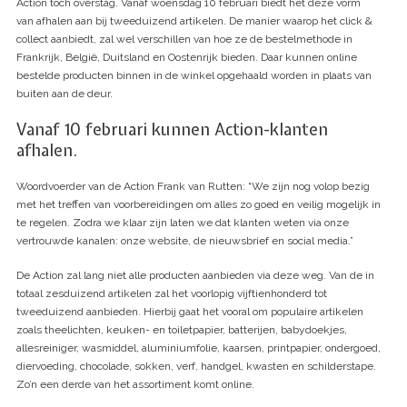
Action toch overstag. Vanaf woensdag 10 februari biedt het deze vorm
van afhalen aan bij tweeduizend artikelen. De manier waarop het click &
collect aanbiedt, zal wel verschillen van hoe ze de bestelmethode in
Frankrijk, België, Duitsland en Oostenrijk bieden. Daar kunnen online
bestelde producten binnen in de winkel opgehaald worden in plaats van
buiten aan de deur.
Vanaf 10 februari kunnen Action-klanten
afhalen.
Woordvoerder van de Action Frank van Rutten: “We zijn nog volop bezig
met het treffen van voorbereidingen om alles zo goed en veilig mogelijk in
te regelen. Zodra we klaar zijn laten we dat klanten weten via onze
vertrouwde kanalen: onze website, de nieuwsbrief en social media.”
De Action zal lang niet alle producten aanbieden via deze weg. Van de in
totaal zesduizend artikelen zal het voorlopig vijftienhonderd tot
tweeduizend aanbieden. Hierbij gaat het vooral om populaire artikelen
zoals theelichten, keuken- en toiletpapier, batterijen, babydoekjes,
allesreiniger, wasmiddel, aluminiumfolie, kaarsen, printpapier, ondergoed,
diervoeding, chocolade, sokken, verf, handgel, kwasten en schilderstape.
Zo’n een derde van het assortiment komt online.