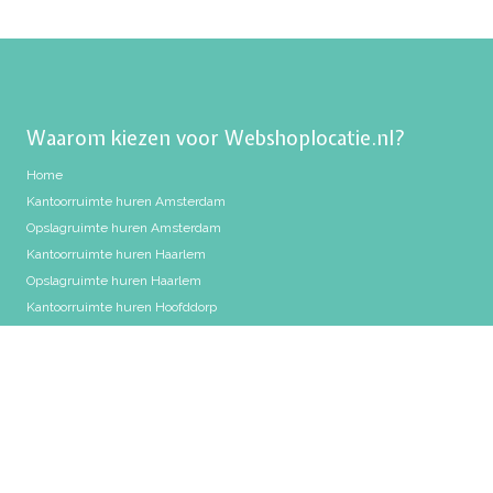
Waarom kiezen voor Webshoplocatie.nl?
Home
Kantoorruimte huren Amsterdam
Opslagruimte huren Amsterdam
Kantoorruimte huren Haarlem
Opslagruimte huren Haarlem
Kantoorruimte huren Hoofddorp
Flexplek huren Hoofddorp
Opslagruimte huren Hoofddorp
Shurgard vergelijken met Webshoplocatie
ALLSAFE vergelijken met Webshoplocatie.nl
Folder downloaden
Privacy policy