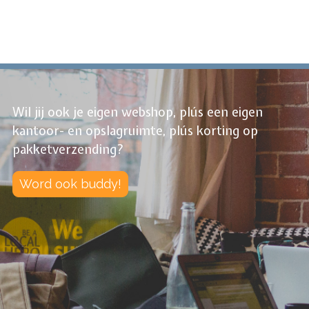
Wil jij ook je eigen webshop, plús een eigen
kantoor- en opslagruimte, plús korting op
pakketverzending?
Word ook buddy!