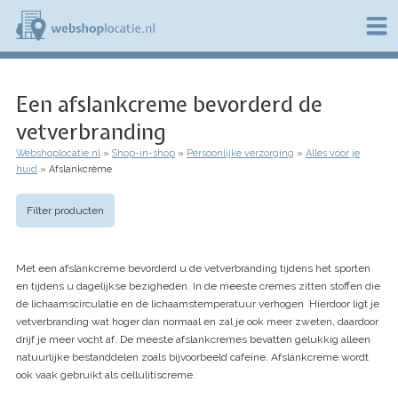
Overslaan
en
naar
de
W
inhoud
e
gaan
Een afslankcreme bevorderd de
b
s
vetverbranding
h
o
Webshoplocatie.nl
Shop-in-shop
Persoonlijke verzorging
Alles voor je
p
Kruimelpad
huid
Afslankcrème
l
o
c
Filter producten
a
t
i
Met een afslankcreme bevorderd u de vetverbranding tijdens het sporten
e
en tijdens u dagelijkse bezigheden. In de meeste cremes zitten stoffen die
.
de lichaamscirculatie en de lichaamstemperatuur verhogen Hierdoor ligt je
n
l
vetverbranding wat hoger dan normaal en zal je ook meer zweten, daardoor
drijf je meer vocht af. De meeste afslankcremes bevatten gelukkig alleen
natuurlijke bestanddelen zoals bijvoorbeeld cafeïne. Afslankcreme wordt
ook vaak gebruikt als cellulitiscreme.