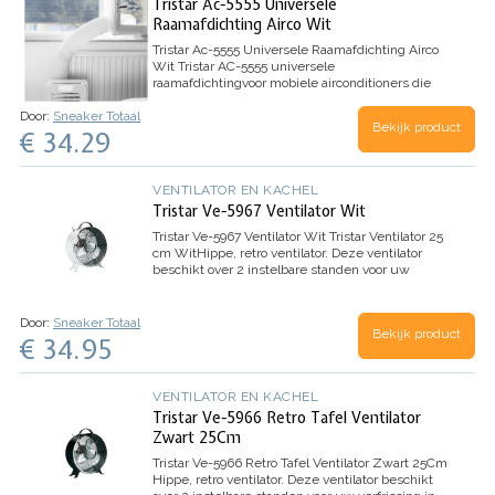
Tristar Ac-5555 Universele
Raamafdichting Airco Wit
Tristar Ac-5555 Universele Raamafdichting Airco
Wit
Tristar AC-5555 universele
raamafdichtingvoor mobiele airconditioners die
het terugstromen van warme lucht en vocht
Door:
Sneaker Totaal
verhindert. Met een omtrek van 400 cm,
Bekijk product
€ 34.29
klittenband en ritssluiting, gemaakt van 100…
VENTILATOR EN KACHEL
Tristar Ve-5967 Ventilator Wit
Tristar Ve-5967 Ventilator Wit
Tristar Ventilator 25
cm Wit
Hippe, retro ventilator. Deze ventilator
beschikt over 2 instelbare standen voor uw
verfrissing in de zomer. Met zijn praktisch
formaat, een diameter van 25 cm…
Door:
Sneaker Totaal
Bekijk product
€ 34.95
VENTILATOR EN KACHEL
Tristar Ve-5966 Retro Tafel Ventilator
Zwart 25Cm
Tristar Ve-5966 Retro Tafel Ventilator Zwart 25Cm
Hippe, retro ventilator. Deze ventilator beschikt