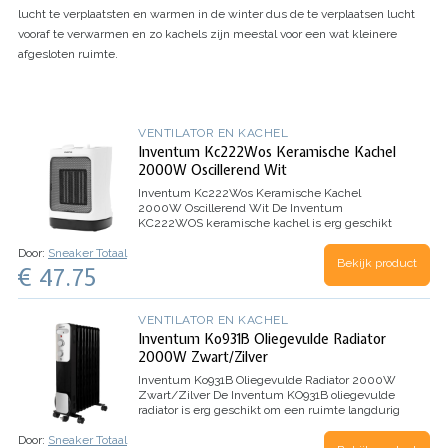
lucht te verplaatsten en warmen in de winter dus de te verplaatsen lucht
vooraf te verwarmen en zo kachels zijn meestal voor een wat kleinere
afgesloten ruimte.
VENTILATOR EN KACHEL
Inventum Kc222Wos Keramische Kachel
2000W Oscillerend Wit
Inventum Kc222Wos Keramische Kachel
2000W Oscillerend Wit
De Inventum
KC222WOS keramische kachel is erg geschikt
voor het aangenaam verwarmen van kleine
Door:
Sneaker Totaal
ruimtes. Hij heeft 2 warmtestanden en 2
Bekijk product
€ 47.75
oscillatiestanden voor een groot bereik. De
luchtwegen worden…
VENTILATOR EN KACHEL
Inventum Ko931B Oliegevulde Radiator
2000W Zwart/Zilver
Inventum Ko931B Oliegevulde Radiator 2000W
Zwart/Zilver
De Inventum KO931B oliegevulde
radiator is erg geschikt om een ruimte langdurig
te verwarmen. Een oliegevulde radiator heeft 9
Door:
Sneaker Totaal
ribben en 3 warmtestanden. Hij werkt nagenoeg