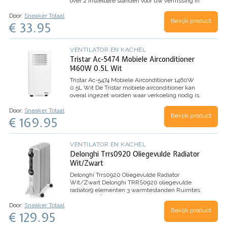
over 2 instelbare standen voor uw verfrissing in
de zomer. Met zijn praktisch formaat, een
Door:
Sneaker Totaal
diameter van 25 cm, kunt u deze ventilator op…
Bekijk product
€ 33.95
VENTILATOR EN KACHEL
Tristar Ac-5474 Mobiele Airconditioner
1460W 0.5L Wit
Tristar Ac-5474 Mobiele Airconditioner 1460W
0.5L Wit
De Tristar mobiele airconditioner kan
overal ingezet worden waar verkoeling nodig is.
Dankzij het mooie en compacte design neemt de
Door:
Sneaker Totaal
airco zo min mogelijk ruimte in en verplaats je
Bekijk product
€ 169.95
hem eenvoudig. Het…
VENTILATOR EN KACHEL
Delonghi Trrs0920 Oliegevulde Radiator
Wit/Zwart
Delonghi Trrs0920 Oliegevulde Radiator
Wit/Zwart
Delonghi TRRS0920 oliegevulde
radiator
9 elementen
3 warmtestanden
Ruimtes
tot 23,81 m²
Vermogen: 2000…
Door:
Sneaker Totaal
Bekijk product
€ 129.95