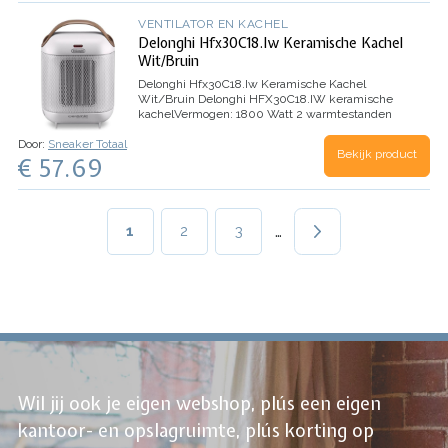
VENTILATOR EN KACHEL
Delonghi Hfx30C18.Iw Keramische Kachel
Wit/Bruin
Delonghi Hfx30C18.Iw Keramische Kachel
Wit/Bruin
Delonghi HFX30C18.IW keramische
kachel
Vermogen: 1800 Watt
2 warmtestanden
Kleur: wit/bruin
Afmeting:13,7…
Door:
Sneaker Totaal
Bekijk product
€ 57.69
Paginering
…
Huidige
1
Page
2
Page
3
pagina
Wil jij ook je eigen webshop, plús een eigen
kantoor- en opslagruimte, plús korting op