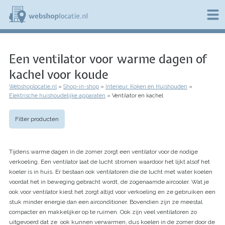
Overslaan
en
naar
de
W
inhoud
e
gaan
Een ventilator voor warme dagen of
b
s
kachel voor koude
h
o
Webshoplocatie.nl
Shop-in-shop
Interieur, Koken en Huishouden
p
Kruimelpad
Elektrische huishoudelijke apparaten
Ventilator en kachel
l
o
c
Filter producten
a
t
i
Tijdens warme dagen in de zomer zorgt een ventilator voor de nodige
e
verkoeling. Een ventilator laat de lucht stromen waardoor het lijkt alsof het
.
koeler is in huis. Er bestaan ook ventilatoren die de lucht met water koelen
n
l
voordat het in beweging gebracht wordt, de zogenaamde aircooler. Wat je
ook voor ventilator kiest het zorgt altijd voor verkoeling en ze gebruiken een
stuk minder energie dan een airconditioner. Bovendien zijn ze meestal
compacter en makkelijker op te ruimen. Ook zijn veel ventilatoren zo
uitgevoerd dat ze ook kunnen verwarmen, dus koelen in de zomer door de