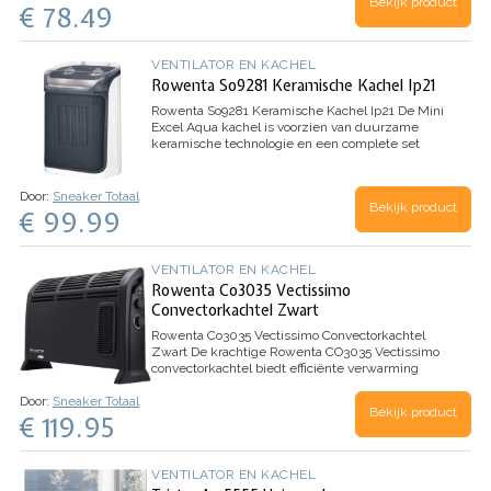
Bekijk product
€ 78.49
geruisloos en is daarom…
VENTILATOR EN KACHEL
Rowenta So9281 Keramische Kachel Ip21
Rowenta So9281 Keramische Kachel Ip21
De Mini
Excel Aqua kachel is voorzien van duurzame
keramische technologie en een complete set
verschillende veiligheidsfuncties om de ruimte
te verwarmen, zelfs in de badkamer, voor totale…
Door:
Sneaker Totaal
Bekijk product
€ 99.99
VENTILATOR EN KACHEL
Rowenta Co3035 Vectissimo
Convectorkachtel Zwart
Rowenta Co3035 Vectissimo Convectorkachtel
Zwart
De krachtige Rowenta CO3035 Vectissimo
convectorkachtel biedt efficiënte verwarming
voor alle middelgrote ruimtes in je huis. De
Door:
Sneaker Totaal
kachel verspreidt een hoeveelheid warme lucht
Bekijk product
€ 119.95
voor een comfortabele…
VENTILATOR EN KACHEL