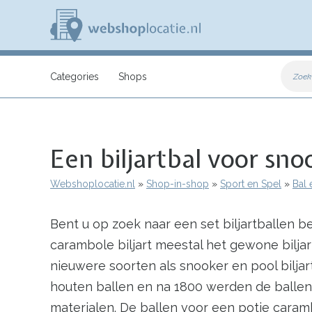
Overslaan
en
naar
de
inhoud
W
gaan
e
Categories
Shops
Zoek
b
s
h
o
p
Een biljartbal voor sno
l
o
c
Webshoplocatie.nl
Shop-in-shop
Sport en Spel
Bal
a
Kruimelpad
t
i
Bent u op zoek naar een set biljartballen be
e
.
carambole biljart meestal het gewone bilja
n
l
nieuwere soorten als snooker en pool bilja
houten ballen en na 1800 werden de ballen
materialen. De ballen voor een potje caram