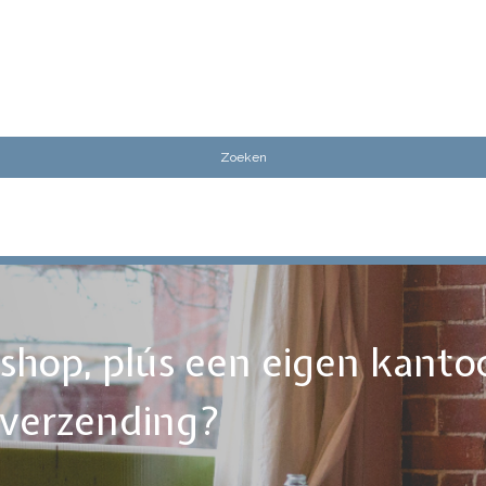
ebshop, plús een eigen kanto
tverzending?