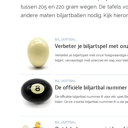
tussen 205 en 220 gram wegen. De tafels v
andere maten biljartballen nodig. Kijk hier
BILJARTBAL
Verbeter je biljartspel met on
Verbeter je biljartspel met onze hoogwaardige cu
biljart, vervaardigd met precisie en oog voor deta
BILJARTBAL
De officiële biljartbal nummer
De officiële biljartbal nummer 8 voor elk spel
Be
tillen. Onze zwarte biljartbal nummer 8 is de 
BILJARTBAL