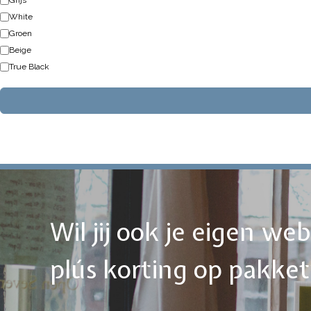
Grijs
White
Groen
Beige
True Black
Wil jij ook je eigen w
plús korting op pakke