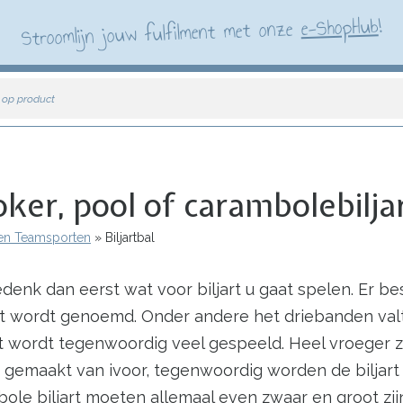
!
e-ShopHub
Stroomlijn jouw fulfilment met onze
 op product
oker, pool of carambolebilja
 en Teamsporten
Biljartbal
denk dan eerst wat voor biljart u gaat spelen. Er be
rt wordt genoemd. Onder andere het driebanden valt
rt wordt tegenwoordig veel gespeeld. Heel vroeger z
 gemaakt van ivoor, tegenwoordig worden de biljart
bole biljart moeten allemaal even zwaar en groot zi