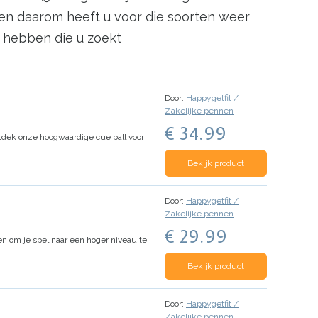
en daarom heeft u voor die soorten weer
n hebben die u zoekt
Door:
Happygetfit /
Zakelijke pennen
€ 34.99
Ontdek onze hoogwaardige cue ball voor
Bekijk product
Door:
Happygetfit /
Zakelijke pennen
€ 29.99
ken om je spel naar een hoger niveau te
Bekijk product
Door:
Happygetfit /
Zakelijke pennen