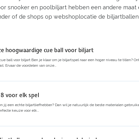
oor snooker en poolbiljart hebben een andere maat 
onder of de shops op webshoplocatie de biljartballe
ze hoogwaardige cue ball voor biljart
e ball voor biljart
Ben je klaar om je biljartspel naar een hoger niveau te tillen? 
il.
Ervaar de voordelen van onze…
 8 voor elk spel
n jij een echte biljartliefhebber? Dan wil je natuurlijk de beste materialen gebrui
perfecte keuze voor elk…