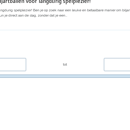
artballen voor langdurig spelplezier!
angdurig spelplezier!
Ben je op zoek naar een leuke en betaalbare manier om biljart
un je direct aan de slag, zonder dat je een…
tot