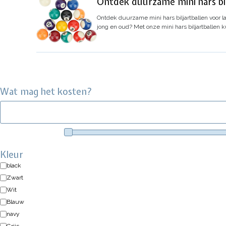
Ontdek duurzame mini hars bilj
Ontdek duurzame mini hars biljartballen voor l
jong en oud? Met onze mini hars biljartballen k
Wat mag het kosten?
Kleur
black
Zwart
Wit
Blauw
navy