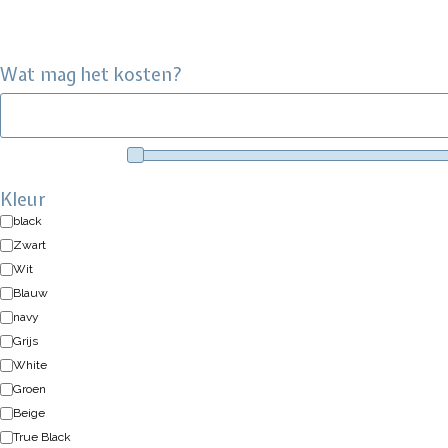
Wat mag het kosten?
Kleur
black
Zwart
Wit
Blauw
navy
Grijs
White
Groen
Beige
True Black