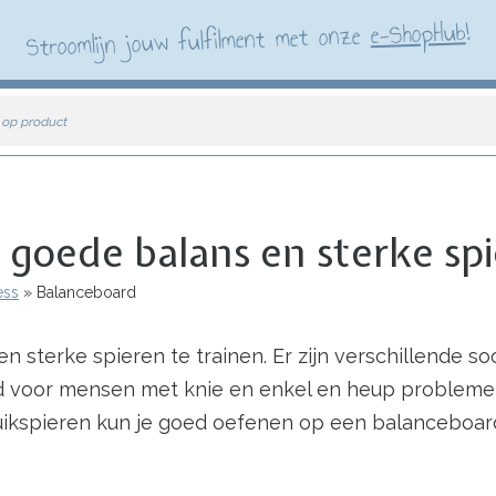
!
e-ShopHub
Stroomlijn jouw fulfilment met onze
 op product
 goede balans en sterke sp
ess
Balanceboard
 sterke spieren te trainen. Er zijn verschillende s
d voor mensen met knie en enkel en heup problemen
uikspieren kun je goed oefenen op een balanceboar