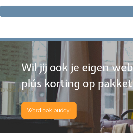
Wil jij ook je eigen w
plús korting op pakke
Word ook buddy!