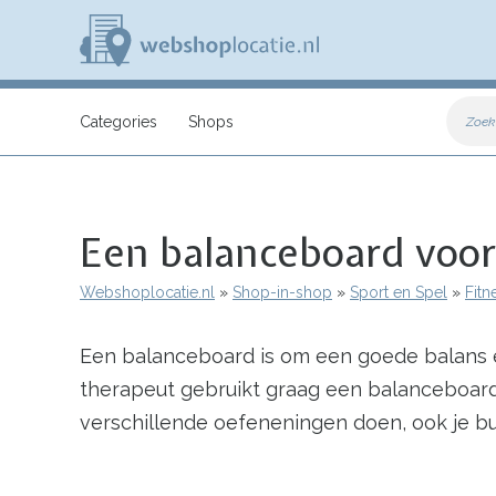
Overslaan
en
naar
de
inhoud
W
gaan
e
Categories
Shops
Zoek
b
s
h
o
p
Een balanceboard voor
l
o
c
Webshoplocatie.nl
Shop-in-shop
Sport en Spel
Fitn
a
Kruimelpad
t
i
Een balanceboard is om een goede balans en
e
.
therapeut gebruikt graag een balanceboar
n
l
verschillende oefeneningen doen, ook je b