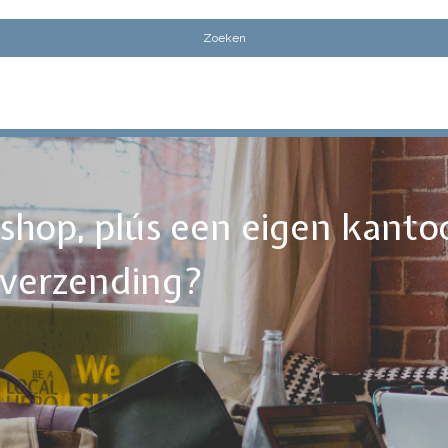
ebshop, plús een eigen kanto
tverzending?