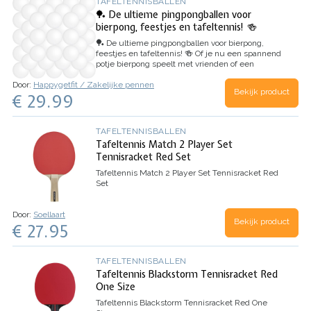
TAFELTENNISBALLEN
🏓 De ultieme pingpongballen voor
bierpong, feestjes en tafeltennis! 🍻
🏓 De ultieme pingpongballen voor bierpong,
feestjes en tafeltennis! 🍻
Of je nu een spannend
potje bierpong speelt met vrienden of een
fanatiek rondje tafeltennis, deze witte
Door:
Happygetfit / Zakelijke pennen
pingpongballen zijn precies wat je nodig hebt.
Bekijk product
€ 29.99
Het voordeelpak met 50 ballen…
TAFELTENNISBALLEN
Tafeltennis Match 2 Player Set
Tennisracket Red Set
Tafeltennis Match 2 Player Set Tennisracket Red
Set
Door:
Soellaart
Bekijk product
€ 27.95
TAFELTENNISBALLEN
Tafeltennis Blackstorm Tennisracket Red
One Size
Tafeltennis Blackstorm Tennisracket Red One