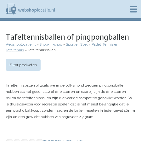
Overslaan
en
naar
de
W
inhoud
e
gaan
Tafeltennisballen of pingpongballen
b
s
Webshoplocatie.nl
Shop-in-shop
Sport en Spel
Padel, Tennis en
h
Kruimelpad
Tafeltennis
Tafeltennisballen
o
p
l
Filter producten
o
c
a
Tafeltennisballen of zoals we in de volksmond zeggen pingpongballen
t
i
hebben als het goed is 1,2 of drie sterren en daarbij zijn de drie sterren
e
ballen de tafeltennisballen zijn die voor de competitie gebruikt worden. Wil
.
je thuis gewoon voor recreatie spelen dat is het meest belangrijke dat je
n
een plastic bal koopt zonder naad en de ballen moeten in ieder geval 40mm
l
zijn en een gewicht hebben van ongeveer 2,7 gram.