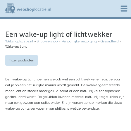
Overslaan
en
naar
de
W
inhoud
e
gaan
Een wake-up light of lichtwekker
b
s
Webshoplocatie.nl
Shop-in-shop
Persoonlijke verzorging
Gezondheid
h
Kruimelpad
Wake-up light
o
p
l
Filter producten
o
c
a
Een wake-up light noemen we ook wel een licht wekker en zorgt ervoor
t
i
dat je op een natuurlijke manier wordt gewekt. De wekker geeft steeds
e
meer licht en steeds meer geluid zodat er een natuurlijke zonsopkomst
.
gesimuleerd wordt. De geluiden kunnen meestal natuurlijke geluiden zijn
n
maar ook gewoon een radiozender. Er zijn verschillende merken die deze
l
wake-up lights verkopen maar philips is wel de bekendste.