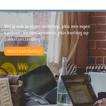
Wil jij ook je eigen webshop, plús een eigen
kantoor- en opslagruimte, plús korting op
pakketverzending?
Word ook buddy!