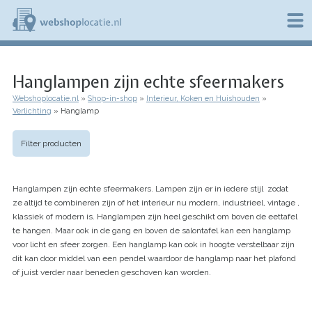
Overslaan
en
naar
de
W
inhoud
e
gaan
Hanglampen zijn echte sfeermakers
b
s
Webshoplocatie.nl
Shop-in-shop
Interieur, Koken en Huishouden
h
Kruimelpad
Verlichting
Hanglamp
o
p
l
Filter producten
o
c
a
Hanglampen zijn echte sfeermakers. Lampen zijn er in iedere stijl zodat
t
i
ze altijd te combineren zijn of het interieur nu modern, industrieel, vintage ,
e
klassiek of modern is. Hanglampen zijn heel geschikt om boven de eettafel
.
te hangen. Maar ook in de gang en boven de salontafel kan een hanglamp
n
voor licht en sfeer zorgen. Een hanglamp kan ook in hoogte verstelbaar zijn
l
dit kan door middel van een pendel waardoor de hanglamp naar het plafond
of juist verder naar beneden geschoven kan worden.