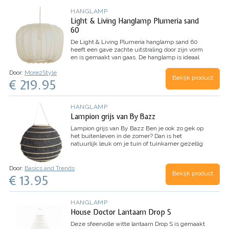
HANGLAMP
Light & Living Hanglamp Plumeria sand
60
De Light & Living Plumeria hanglamp sand 60
heeft een gave zachte uitstraling door zijn vorm
en is gemaakt van gaas. De hanglamp is ideaal
voor in de eetkamer, woonkamer of slaapkamer.
Door:
More2Style
Bekijk product
€ 219.95
HANGLAMP
Lampion grijs van By Bazz
Lampion grijs van By Bazz
Ben je ook zo gek op
het buitenleven in de zomer? Dan is het
natuurlijk leuk om je tuin of tuinkamer gezellig
aan te kleden. Met de lampionnen van By Bazz
maak je een…
Door:
Basics and Trends
Bekijk product
€ 13.95
HANGLAMP
House Doctor Lantaarn Drop S
Deze sfeervolle witte lantaarn Drop S is gemaakt