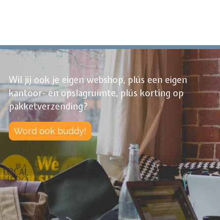
Wil jij ook je eigen webshop, plús een eigen
kantoor- en opslagruimte, plús korting op
pakketverzending?
Word ook buddy!