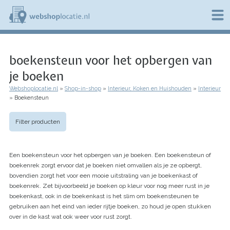
Overslaan
en
naar
de
W
inhoud
e
gaan
boekensteun voor het opbergen van
b
s
je boeken
h
o
Webshoplocatie.nl
Shop-in-shop
Interieur, Koken en Huishouden
Interieur
p
Kruimelpad
Boekensteun
l
o
c
Filter producten
a
t
i
Een boekensteun voor het opbergen van je boeken. Een boekensteun of
e
boekenrek zorgt ervoor dat je boeken niet omvallen als je ze opbergt,
.
bovendien zorgt het voor een mooie uitstraling van je boekenkast of
n
l
boekenrek. Zet bijvoorbeeld je boeken op kleur voor nog meer rust in je
boekenkast, ook in de boekenkast is het slim om boekensteunen te
gebruiken aan het eind van ieder rijtje boeken, zo houd je open stukken
over in de kast wat ook weer voor rust zorgt.