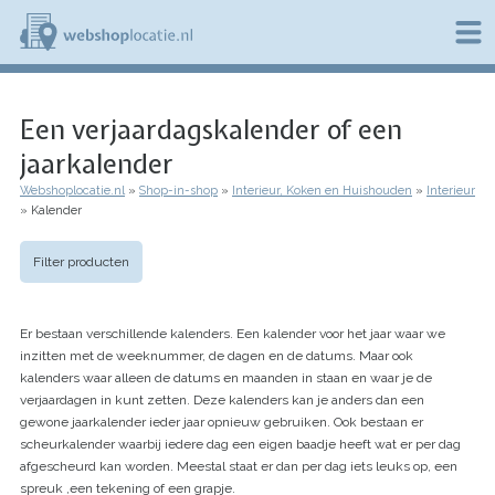
Overslaan
en
naar
de
W
inhoud
e
gaan
Een verjaardagskalender of een
b
s
jaarkalender
h
o
Webshoplocatie.nl
Shop-in-shop
Interieur, Koken en Huishouden
Interieur
p
Kruimelpad
Kalender
l
o
c
Filter producten
a
t
i
Er bestaan verschillende kalenders. Een kalender voor het jaar waar we
e
inzitten met de weeknummer, de dagen en de datums. Maar ook
.
kalenders waar alleen de datums en maanden in staan en waar je de
n
l
verjaardagen in kunt zetten. Deze kalenders kan je anders dan een
gewone jaarkalender ieder jaar opnieuw gebruiken. Ook bestaan er
scheurkalender waarbij iedere dag een eigen baadje heeft wat er per dag
afgescheurd kan worden. Meestal staat er dan per dag iets leuks op, een
spreuk ,een tekening of een grapje.