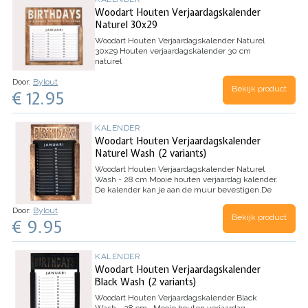
Woodart Houten Verjaardagskalender
Naturel 30x29
Woodart Houten Verjaardagskalender Naturel
30x29
Houten verjaardagskalender 30 cm
naturel
Door:
Bylout
Bekijk product
€ 12.95
KALENDER
Woodart Houten Verjaardagskalender
Naturel Wash (2 variants)
Woodart Houten Verjaardagskalender Naturel
Wash - 28 cm
Mooie houten verjaardag kalender.
De kalender kan je aan de muur bevestigen.
De
kalender kan jaar op jaar gebruikt worden doordat
Door:
Bylout
er geen dagen bij…
Bekijk product
€ 9.95
KALENDER
Woodart Houten Verjaardagskalender
Black Wash (2 variants)
Woodart Houten Verjaardagskalender Black