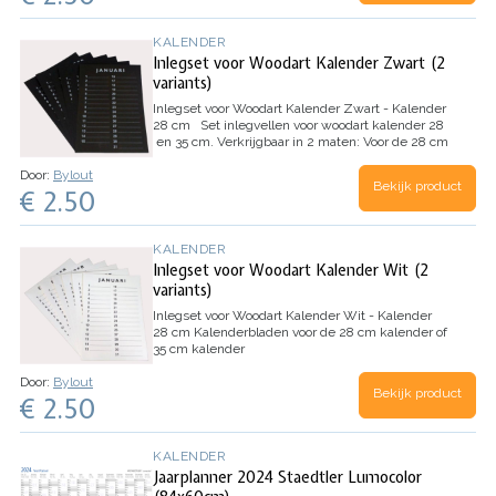
KALENDER
Inlegset voor Woodart Kalender Zwart (2
variants)
Inlegset voor Woodart Kalender Zwart - Kalender
28 cm
Set inlegvellen voor woodart kalender 28
en 35 cm.
Verkrijgbaar in 2 maten:
Voor de 28 cm
kalender
Voor de 35 cm kalender
Door:
Bylout
Bekijk product
€ 2.50
KALENDER
Inlegset voor Woodart Kalender Wit (2
variants)
Inlegset voor Woodart Kalender Wit - Kalender
28 cm
Kalenderbladen voor de 28 cm kalender of
35 cm kalender
Door:
Bylout
Bekijk product
€ 2.50
KALENDER
Jaarplanner 2024 Staedtler Lumocolor