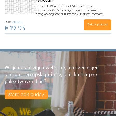
(84x60cm)
Lumocolor® jaarplanner 2024
Lumocolor
jaarplanner 641 YP, corrigeerbare muurplanner,
droog afveegbaar, duurzame kunststof, formaat
84x60cm.
Inclusief Lumocolor correctable 305-9
Door:
Scolair
en penhouder.
Opgerold in transparante
Bekijk product
€ 19.95
kunststof.
Wil jij ook je eigen webshop, plús een eigen
kantoor- en opslagruimte, plús korting op
pakketverzending?
Word ook buddy!