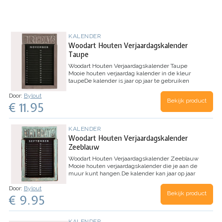
KALENDER
Woodart Houten Verjaardagskalender
Taupe
Woodart Houten Verjaardagskalender Taupe
Mooie houten verjaardag kalender in de kleur
taupe
De kalender is jaar op jaar te gebruiken
omdat er geen dagen bij staan.
Door:
Bylout
Bekijk product
€ 11.95
KALENDER
Woodart Houten Verjaardagskalender
Zeeblauw
Woodart Houten Verjaardagskalender Zeeblauw
Mooie houten verjaardagskalender die je aan de
muur kunt hangen.
De kalender kan jaar op jaar
gebruikt worden omdat er geen jaartal op
Door:
Bylout
staat.
Houten…
Bekijk product
€ 9.95
KALENDER