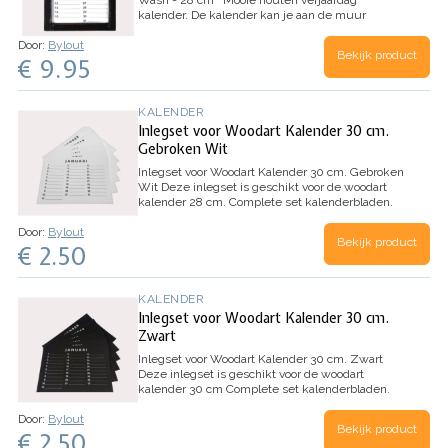
Wash - 28 cm
Mooie houten verjaardag
kalender. De kalender kan je aan de muur
bevestigen.
De kalender kan jaar op jaar gebruikt
Door:
Bylout
worden doordat er geen dagen bij staan.
Bekijk product
€ 9.95
Kalender is…
KALENDER
Inlegset voor Woodart Kalender 30 cm.
Gebroken Wit
Inlegset voor Woodart Kalender 30 cm. Gebroken
Wit
Deze inlegset is geschikt voor de woodart
kalender 28 cm.
Complete set kalenderbladen.
Kleur: wit
Afmeting set is : 27x20
Door:
Bylout
Bekijk product
€ 2.50
KALENDER
Inlegset voor Woodart Kalender 30 cm.
Zwart
Inlegset voor Woodart Kalender 30 cm. Zwart
Deze inlegset is geschikt voor de woodart
kalender 30 cm
Complete set kalenderbladen.
Kleur: zwart
…
Door:
Bylout
Bekijk product
€ 2.50