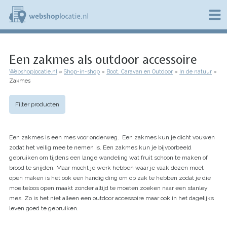
Overslaan
en
naar
de
W
inhoud
e
gaan
Een zakmes als outdoor accessoire
b
s
Webshoplocatie.nl
Shop-in-shop
Boot, Caravan en Outdoor
In de natuur
h
Kruimelpad
Zakmes
o
p
l
Filter producten
o
c
a
Een zakmes is een mes voor onderweg. Een zakmes kun je dicht vouwen
t
i
zodat het veilig mee te nemen is. Een zakmes kun je bijvoorbeeld
e
gebruiken om tijdens een lange wandeling wat fruit schoon te maken of
.
brood te snijden. Maar mocht je werk hebben waar je vaak dozen moet
n
open maken is het ook een handig ding om op zak te hebben zodat je die
l
moeiteloos open maakt zonder altijd te moeten zoeken naar een stanley
mes. Zo is het niet alleen een outdoor accessoire maar ook in het dagelijks
leven goed te gebruiken.