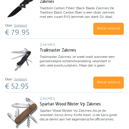
Zakmes
Tradition Carbon Fiber/ Black Blade Zakmes
De
Tradition Black Carbon fiber is een stoer zakmes
met een zwart RVS lemmet van sterk D2 staal,
zwarte Carbon schaaldelen, een koordoog en een
Door:
Soellaart
omwisselbare zwarte RVS deep pocket clip. Het
Bekijk product
€ 79.95
mes is…
ZAKMES
Trailmaster Zakmes
Trailmaster Zakmes
Je weet nooit wanneer een
gemakkelijke ochtendwandeling verandert in
iets veel avontuurlijkers. Maar dat is geen
probleem met het Trailmaster zakmes. Tussen
de robuuste schalen vind je 12 functies en…
Door:
Soellaart
Bekijk product
€ 52.95
ZAKMES
Spartan Wood Blister Vp Zakmes
Spartan Wood Blister Vp Zakmes
Als je de
woorden Swiss Army Knife hoort, is de kans groot
dat je denkt aan het legendarische officiersmes.
En die legende gaat verder met het Spartaanse
zakmes. Dit is het zakmes waarmee het…