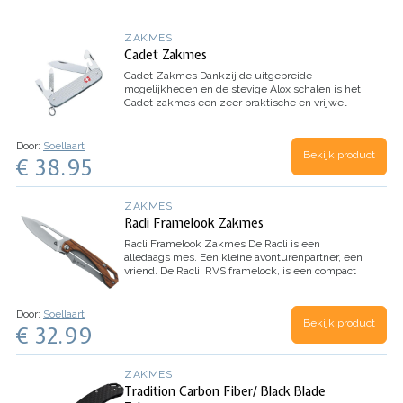
ZAKMES
Cadet Zakmes
Cadet Zakmes
Dankzij de uitgebreide
mogelijkheden en de stevige Alox schalen is het
Cadet zakmes een zeer praktische en vrijwel
onverwoestbare metgezel. Stop het in uw zak en
dankzij het slanke profiel verdwijnt…
Door:
Soellaart
Bekijk product
€ 38.95
ZAKMES
Racli Framelook Zakmes
Racli Framelook Zakmes
De Racli is een
alledaags mes. Een kleine avonturenpartner, een
vriend.
De Racli, RVS framelock, is een compact
lichtgewicht zakmes met een fraaie zebrawood
bovenzijde. Het lemmet…
Door:
Soellaart
Bekijk product
€ 32.99
ZAKMES
Tradition Carbon Fiber/ Black Blade