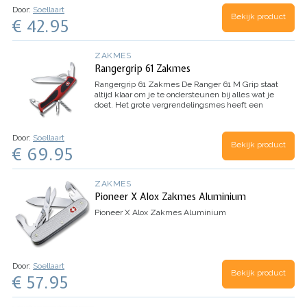
Door:
Soellaart
Bekijk product
€ 42.95
ZAKMES
Rangergrip 61 Zakmes
Rangergrip 61 Zakmes
De Ranger 61 M Grip staat
altijd klaar om je te ondersteunen bij alles wat je
doet. Het grote vergrendelingsmes heeft een
duimgat zodat het met één hand geopend kan
worden; en de schalen met dubbele…
Door:
Soellaart
Bekijk product
€ 69.95
ZAKMES
Pioneer X Alox Zakmes Aluminium
Pioneer X Alox Zakmes Aluminium
Door:
Soellaart
Bekijk product
€ 57.95