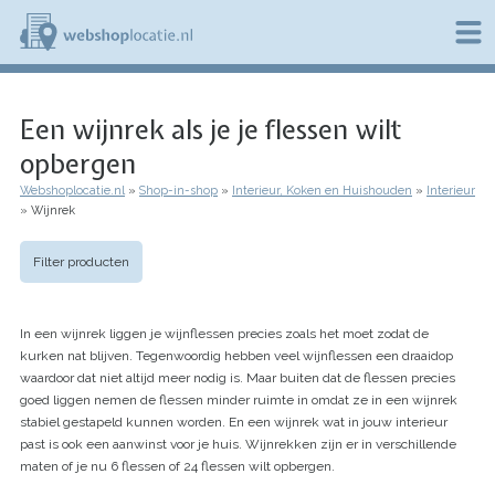
Overslaan
en
naar
de
W
inhoud
e
gaan
Een wijnrek als je je flessen wilt
b
s
opbergen
h
o
Webshoplocatie.nl
Shop-in-shop
Interieur, Koken en Huishouden
Interieur
p
Kruimelpad
Wijnrek
l
o
c
Filter producten
a
t
i
In een wijnrek liggen je wijnflessen precies zoals het moet zodat de
e
kurken nat blijven. Tegenwoordig hebben veel wijnflessen een draaidop
.
waardoor dat niet altijd meer nodig is. Maar buiten dat de flessen precies
n
l
goed liggen nemen de flessen minder ruimte in omdat ze in een wijnrek
stabiel gestapeld kunnen worden. En een wijnrek wat in jouw interieur
past is ook een aanwinst voor je huis. Wijnrekken zijn er in verschillende
maten of je nu 6 flessen of 24 flessen wilt opbergen.