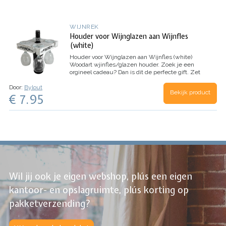
WIJNREK
Houder voor Wijnglazen aan Wijnfles
(white)
Houder voor Wijnglazen aan Wijnfles (white)
Woodart wjinfles/glazen houder.
Zoek je een
orgineel cadeau?
Dan is dit de perfecte gift.
Zet
een fles wijn in midden en 4 glazen in de
Door:
Bylout
uitsparingen...
Wijn en…
Bekijk product
€ 7.95
Wil jij ook je eigen webshop, plús een eigen
kantoor- en opslagruimte, plús korting op
pakketverzending?