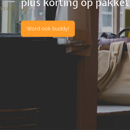
plús korting op pakke
Word ook buddy!