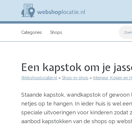
Overslaan
en
naar
de
inhoud
W
gaan
e
Categories
Shops
Zoek
b
s
h
o
p
Een kapstok om je jas
l
o
c
Webshoplocatie.nl
Shop-in-shop
Interieur, Koken en
a
Kruimelpad
t
i
Staande kapstok, wandkapstok of gewoon l
e
.
netjes op te hangen. In ieder huis is wel een
n
l
speciale uitvoeringen voor kinderen zodat 
aanbod kapstokken van de shops op websh