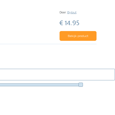
Door:
Bylout
€ 14.95
Bekijk product