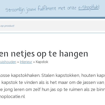
!
e-ShopHub
Stroomlijn jouw fulfilment met onze
 op product
sen netjes op te hangen
 Huishouden
Interieur
Kapstok
osse kapstokhaken. Stalen kapstokken, houten kaps
 kapstok te vinden als is het maar om de jassen van j
ze jong leren om zelf hun jas op te ruimen als ze b
oplocatie.nl