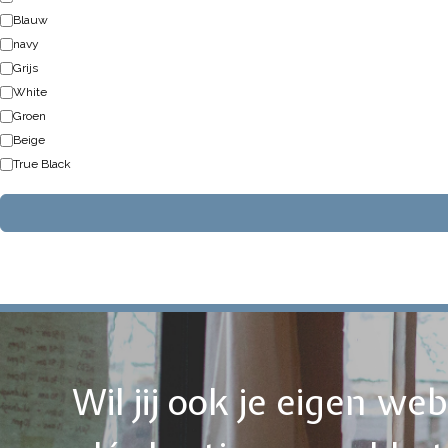
Blauw
navy
Grijs
White
Groen
Beige
True Black
Wil jij ook je eigen w