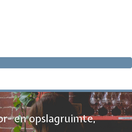
or- en opslagruimte,