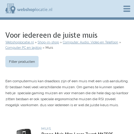
Overslaan
en
naar
de
W
inhoud
e
gaan
Voor iedereen de juiste muis
b
s
Webshoplocatie.nl
Shop-in-shop
Computer, Audio, Video en Telefoon
h
Kruimelpad
Computer PC en laptop
Muis
o
p
l
Filter producten
o
c
a
Een computermuis kan draadloos zijn of een muis met een usb aansluiting.
t
i
Er bestaan heel veel verschillende muizen. Om games te kunnen spelen
e
heb je speciale gaming muizen en voor mensen die de hele dag op kantoor
.
zitten bestaan er ook speciale ergonomische muizen die RSI zoveel
n
mogelijk voorkomen. dus voor iedereen is er wel de juiste keus muis.
l
MUIS