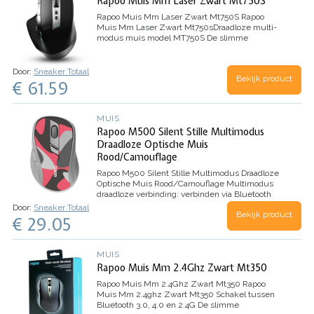
Rapoo Muis Mm Laser Zwart Mt750S
Rapoo Muis Mm Laser Zwart Mt750S
Rapoo
Muis Mm Laser Zwart Mt750s
Draadloze multi-
modus muis model MT750S
De slimme
schakelaar tussen Bluetooth 3.0, 4.0 en 2.4G
zorgt voor een stabiele draadloze verzending. De
muis…
Door:
Sneaker Totaal
Bekijk product
€ 61.59
MUIS
Rapoo M500 Silent Stille Multimodus
Draadloze Optische Muis
Rood/Camouflage
Rapoo M500 Silent Stille Multimodus Draadloze
Optische Muis Rood/Camouflage
Multimodus
draadloze verbinding: verbinden via Bluetooth
3.0, 4.0 en 2.4 GHz
Tot 10 m bereik & 360°
Door:
Sneaker Totaal
Bekijk product
dekking
Gelijktijdig aansluiten op tot 3 apparaten
€ 29.05
Schakel…
MUIS
Rapoo Muis Mm 2.4Ghz Zwart Mt350
Rapoo Muis Mm 2.4Ghz Zwart Mt350
Rapoo
Muis Mm 2.4ghz Zwart Mt350
Schakel tussen
Bluetooth 3.0, 4.0 en 2.4G
De slimme