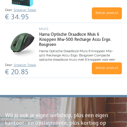
omschakeling tussen Bluetooth 3.0, 4.0 en 2.4G
zorgt voor een stabieledraadloze…
Door:
Sneaker Totaal
Bekijk product
€ 34.95
MUIS
Hama Optische Draadloze Muis 6
Knoppen Mw-500 Recharge Accu Ergo.
Bosgroen
Hama Optische Draadloze Muis 6 Knoppen Mw-
500 Recharge Accu Ergo. Bosgroen
Compacte
optische draadloze muis met 6 knoppen voor een
nauwkeurige en soepele muisbesturing dankzij
Door:
Sneaker Totaal
Bekijk product
zeer nauwkeurige BlueWave-technologie
Blue
€ 20.85
Wave sensor voor op bijna alle…
Wil jij ook je eigen webshop, plús een eigen
kantoor- en opslagruimte, plús korting op