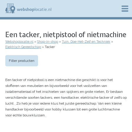
Overslaan
en
naar
de
W
inhoud
e
gaan
Een tacker, nietpistool of nietmachine
b
s
Webshoplocatie.nl
Shop-in-shop
Tuin, Doe-Het-Zelf en Techniek
h
Kruimelpad
Elektrisch Gereedschap
Tacker
o
p
l
Filter producten
o
c
a
Een tacker of nietpistool is een nietmachine die geschikt is voor het
t
i
stofferen van meubelen en bijvoorbeeld voor het vastzetten van
e
isolatiemateriaal of het inschieten van spijkers en grote nieten, Er bestaan
.
verschillende soorten tackers, een handtacker, elektrische tacker of zelfs op
n
lucht . Zo heb je voor iedere klus het juiste gereedschap. Van een kleine
l
handtacker bijvoorbeeld voor hobby klussen tot een grote luchtmachine
voor echte bouwklussen.