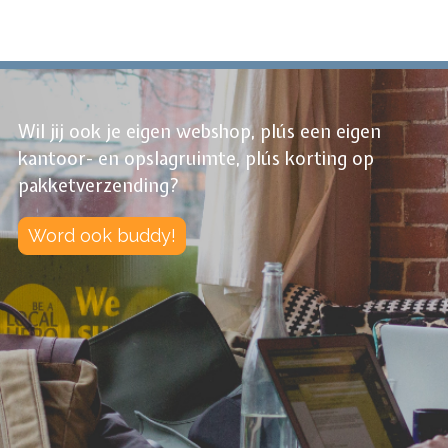
Wil jij ook je eigen webshop, plús een eigen
kantoor- en opslagruimte, plús korting op
pakketverzending?
Word ook buddy!