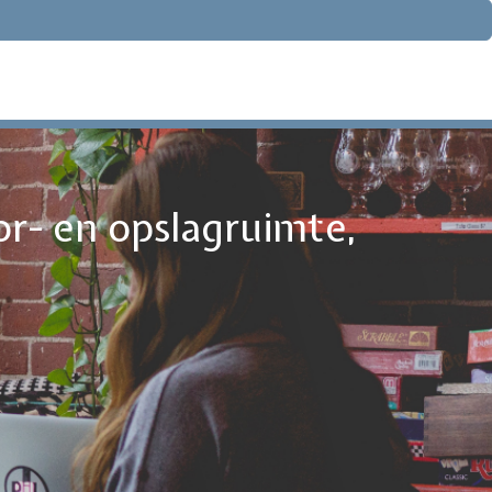
or- en opslagruimte,