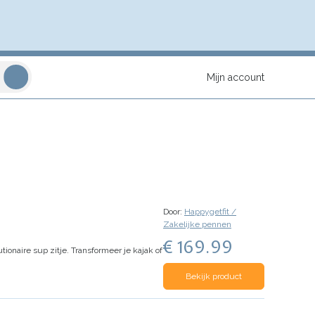
Mijn account
Door:
Happygetfit /
Zakelijke pennen
€ 169.99
ionaire sup zitje. Transformeer je kajak of
Bekijk product