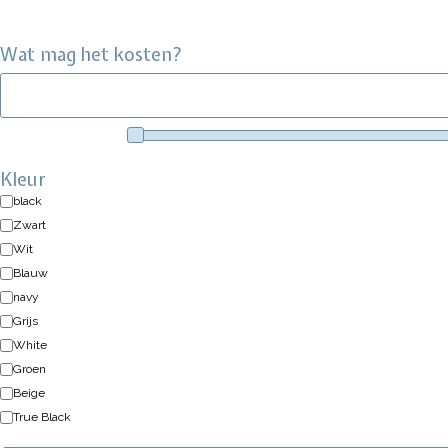
Wat mag het kosten?
Kleur
black
Zwart
Wit
Blauw
navy
Grijs
White
Groen
Beige
True Black