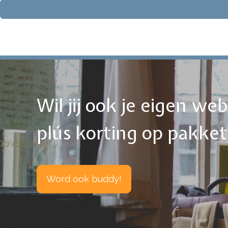
Wil jij ook je eigen w
plús korting op pakke
Word ook buddy!