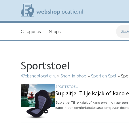
Overslaan
en
naar
de
inhoud
W
gaan
e
Categories
Shops
Zoek
b
s
h
o
p
Sportstoel
l
o
c
Webshoplocatie.nl
Shop-in-shop
Sport en Spel
Spor
a
Kruimelpad
t
SPORTSTOEL
i
Sup zitje: Til je kajak of kan
e
.
Sup zitje: Til je kajak of kano ervaring naar ee
n
kano in een comfortabele oase, omgeven door 
l