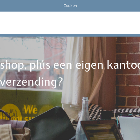
ebshop, plús een eigen kanto
tverzending?