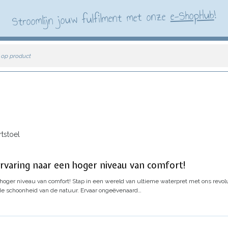
!
e-ShopHub
Stroomlijn jouw fulfilment met onze
 op product
tstoel
o ervaring naar een hoger niveau van comfort!
n hoger niveau van comfort!
Stap in een wereld van ultieme waterpret met ons revolut
de schoonheid van de natuur. Ervaar ongeëvenaard…