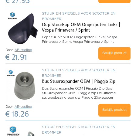
€ 27.95
stuurbalansgewicht. Dit…
STUUR EN SPIEGELS VOOR SCOOTER EN
BROMMER
Dop Stuurkap OEM Ongespoten Links |
Vespa Primavera / Sprint
Dop Stuurkap OEM Ongespoten Links | Vespa
Primavera / Sprint
Vespa Primavera / Sprint
Door:
AE-trading
Bekijk product
€ 21.91
STUUR EN SPIEGELS VOOR SCOOTER EN
BROMMER
Bus Stuurexpander OEM | Piaggio Zip
Bus Stuurexpander OEM | Piaggio Zip
Bus
Stuurexpander OEM | Piaggio zip
De ultieme
stuuroplossing voor uw Piaggio Zip-scooter
Upgrade uw Piaggio Zip-scooter met de Bus
Door:
AE-trading
Stuurexpander OEM, de perfecte
Bekijk product
€ 18.26
stuuroplossing…
STUUR EN SPIEGELS VOOR SCOOTER EN
BROMMER