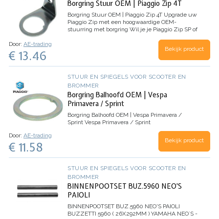
Borgring Stuur OEM | Piaggio Zip 4T
Borgring Stuur OEM | Piaggio Zip 4T
Upgrade uw
Piaggio Zip met een hoogwaardige OEM-
stuurring met borgring
Wil je je Piaggio Zip SP of
Zip 4T scooter verbeteren? Zoek niet verder,
Door:
AE-trading
want wij hebben de perfecte oplossing voor…
Bekijk product
€ 13.46
STUUR EN SPIEGELS VOOR SCOOTER EN
BROMMER
Borgring Balhoofd OEM | Vespa
Primavera / Sprint
Borgring Balhoofd OEM | Vespa Primavera /
Sprint
Vespa Primavera / Sprint
Door:
AE-trading
Bekijk product
€ 11.58
STUUR EN SPIEGELS VOOR SCOOTER EN
BROMMER
BINNENPOOTSET BUZ.5960 NEO'S
PAIOLI
BINNENPOOTSET BUZ.5960 NEO'S PAIOLI
BUZZETTI 5960 ( 26X292MM ) YAMAHA NEO`S -