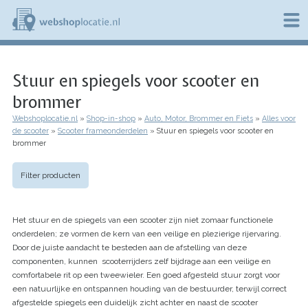
Overslaan
en
naar
de
W
inhoud
e
gaan
Stuur en spiegels voor scooter en
b
s
brommer
h
o
Webshoplocatie.nl
Shop-in-shop
Auto, Motor, Brommer en Fiets
Alles voor
p
Kruimelpad
de scooter
Scooter frameonderdelen
Stuur en spiegels voor scooter en
l
brommer
o
c
a
Filter producten
t
i
e
Het stuur en de spiegels van een scooter zijn niet zomaar functionele
.
onderdelen; ze vormen de kern van een veilige en plezierige rijervaring.
n
Door de juiste aandacht te besteden aan de afstelling van deze
l
componenten, kunnen scooterrijders zelf bijdrage aan een veilige en
comfortabele rit op een tweewieler. Een goed afgesteld stuur zorgt voor
een natuurlijke en ontspannen houding van de bestuurder, terwijl correct
afgestelde spiegels een duidelijk zicht achter en naast de scooter