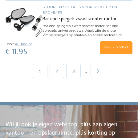
STUUR EN SPIEGELS VOOR SCOOTER EN
BROMMER
Bar end spiegels zwart scooter motor
Bar end spiegels zwart scooter motor
Bar end
spiegels universeel zwart
Vaak zijn de grote
lompe spiegels op strakke en snelle motoren of
scooters een doorn in het oog.…
Door:
AE-trading
Bekijk product
€ 11.95
Paginering
…
Huidige
1
Page
2
Page
3
pagina
Wil jij ook je eigen webshop, plús een eigen
kantoor- en opslagruimte, plús korting op