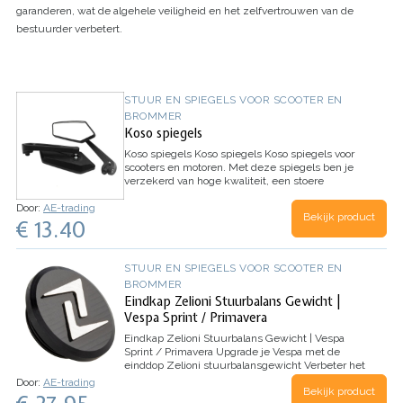
garanderen, wat de algehele veiligheid en het zelfvertrouwen van de
bestuurder verbetert.
STUUR EN SPIEGELS VOOR SCOOTER EN
BROMMER
Koso spiegels
Koso spiegels
Koso spiegels
Koso spiegels voor
scooters en motoren. Met deze spiegels ben je
verzekerd van hoge kwaliteit, een stoere
uitstraling, veel zicht en flexibiliteit.
…
Door:
AE-trading
Bekijk product
€ 13.40
STUUR EN SPIEGELS VOOR SCOOTER EN
BROMMER
Eindkap Zelioni Stuurbalans Gewicht |
Vespa Sprint / Primavera
Eindkap Zelioni Stuurbalans Gewicht | Vespa
Sprint / Primavera
Upgrade je Vespa met de
einddop Zelioni stuurbalansgewicht
Verbeter het
uiterlijk en de prestaties van uw Vespa Sprint of
Door:
AE-trading
Bekijk product
Primavera met de eindkap Zelioni