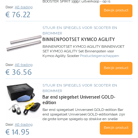
BOOSTER SPIRIT 1999 ( uitverkoop - op is
opruiming )
Door:
AE-trading
Bekijk product
€ 76.22
STUUR EN SPIEGELS VOOR SCOOTER EN
BROMMER
BINNENPOOTSET KYMCO AGILITY
BINNENPOOTSET KYMCO AGILITY
BINNENVOET
SET KYMCO AGILITY
Set Binnenpoten voor
Kymco Agility Scooter
Producteigenschappen:
Speciaal gemaakt voor Kymco Agility Scooter
…
Door:
AE-trading
Bekijk product
€ 36.56
STUUR EN SPIEGELS VOOR SCOOTER EN
BROMMER
Bar end spiegelset Universeel GOLD-
edition
Bar end spiegelset Universeel GOLD-edition
Bar
end spiegelset Universeel GOLD-edition
Vaak zijn
de grote lompe spiegels op strakke en snelle
motoren of scooters een doorn in het oog. Hoewel
Door:
AE-trading
Bekijk product
fabrikanten veel tijd en…
€ 14.95