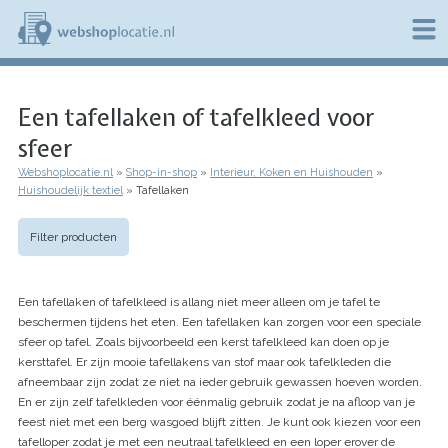
Overslaan
en
naar
de
W
inhoud
e
gaan
Een tafellaken of tafelkleed voor
b
s
sfeer
h
o
Webshoplocatie.nl
Shop-in-shop
Interieur, Koken en Huishouden
p
Kruimelpad
Huishoudelijk textiel
Tafellaken
l
o
c
Filter producten
a
t
i
Een tafellaken of tafelkleed is allang niet meer alleen om je tafel te
e
beschermen tijdens het eten. Een tafellaken kan zorgen voor een speciale
.
sfeer op tafel. Zoals bijvoorbeeld een kerst tafelkleed kan doen op je
n
l
kersttafel. Er zijn mooie tafellakens van stof maar ook tafelkleden die
afneembaar zijn zodat ze niet na ieder gebruik gewassen hoeven worden.
En er zijn zelf tafelkleden voor éénmalig gebruik zodat je na afloop van je
feest niet met een berg wasgoed blijft zitten. Je kunt ook kiezen voor een
tafelloper zodat je met een neutraal tafelkleed en een loper erover de