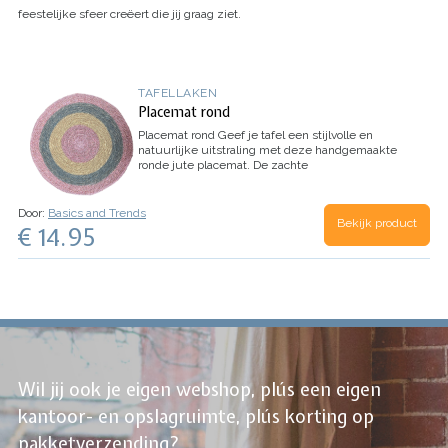
feestelijke sfeer creëert die jij graag ziet.
TAFELLAKEN
Placemat rond
Placemat rond
Geef je tafel een stijlvolle en
natuurlijke uitstraling met deze handgemaakte
ronde jute placemat. De zachte
kleurencombinatie van roze, grijs en natuurlijke
tinten zorgt ervoor dat deze placemat…
Door:
Basics and Trends
Bekijk product
€ 14.95
Wil jij ook je eigen webshop, plús een eigen
kantoor- en opslagruimte, plús korting op
pakketverzending?