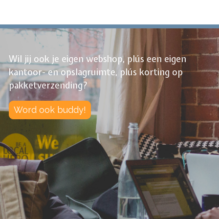
Wil jij ook je eigen webshop, plús een eigen
kantoor- en opslagruimte, plús korting op
pakketverzending?
Word ook buddy!