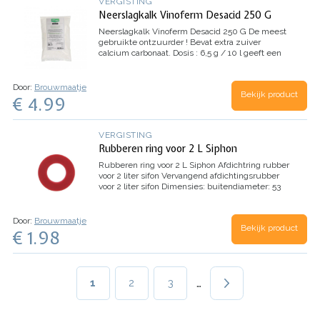
VERGISTING
Neerslagkalk Vinoferm Desacid 250 G
Neerslagkalk Vinoferm Desacid 250 G
De meest
gebruikte ontzuurder ! Bevat extra zuiver
calcium carbonaat. Dosis : 6,5 g / 10 l geeft een
vermindering van 1 g / l.Slaat ook oxaalzuur neer
bij rabarber : Dosis : 2 g / l…
Door:
Brouwmaatje
Bekijk product
€ 4.99
VERGISTING
Rubberen ring voor 2 L Siphon
Rubberen ring voor 2 L Siphon
Afdichtring rubber
voor 2 liter sifon Vervangend afdichtingsrubber
voor 2 liter sifon Dimensies: buitendiameter: 53
mm binnendiameter: 26 mm Dikte van het
rubber: 4 mm Opmerking: Het afdichtrubber…
Door:
Brouwmaatje
Bekijk product
€ 1.98
Paginering
…
Huidige
1
Page
2
Page
3
pagina