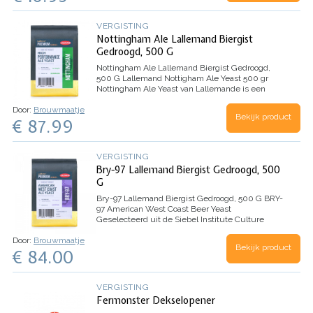
VERGISTING
Nottingham Ale Lallemand Biergist
Gedroogd, 500 G
Nottingham Ale Lallemand Biergist Gedroogd,
500 G
Lallemand Nottigham Ale Yeast 500 gr
Nottingham Ale Yeast van Lallemande is een
bovengist van hoge kwaliteit voor een snelle en
Door:
Brouwmaatje
betrouwbare vergisting. Deze biergist is…
Bekijk product
€ 87.99
VERGISTING
Bry-97 Lallemand Biergist Gedroogd, 500
G
Bry-97 Lallemand Biergist Gedroogd, 500 G
BRY-
97 American West Coast Beer Yeast
Geselecteerd uit de Siebel Institute Culture
Collection wordt deze Amerikaanse westkust
Door:
Brouwmaatje
biergist gebruikt voor verschillende types ales
Bekijk product
€ 84.00
door professionele…
VERGISTING
Fermonster Dekselopener