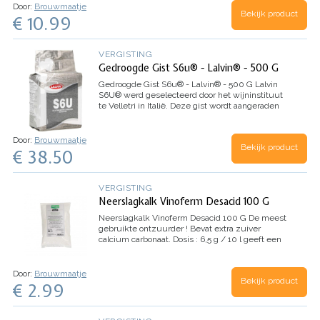
l rabarbersap.…
Door:
Brouwmaatje
Bekijk product
€ 10.99
VERGISTING
Gedroogde Gist S6u® - Lalvin® - 500 G
Gedroogde Gist S6u® - Lalvin® - 500 G
Lalvin
S6U® werd geselecteerd door het wijninstituut
te Velletri in Italië. Deze gist wordt aangeraden
bij een vergisting op lage temperatuur voor volle
en aromatische witte en roséwijnen.…
Door:
Brouwmaatje
Bekijk product
€ 38.50
VERGISTING
Neerslagkalk Vinoferm Desacid 100 G
Neerslagkalk Vinoferm Desacid 100 G
De meest
gebruikte ontzuurder ! Bevat extra zuiver
calcium carbonaat. Dosis : 6,5 g / 10 l geeft een
vermindering van 1 g / l.Slaat ook oxaalzuur neer
bij rabarber : Dosis : 2 g / l…
Door:
Brouwmaatje
Bekijk product
€ 2.99