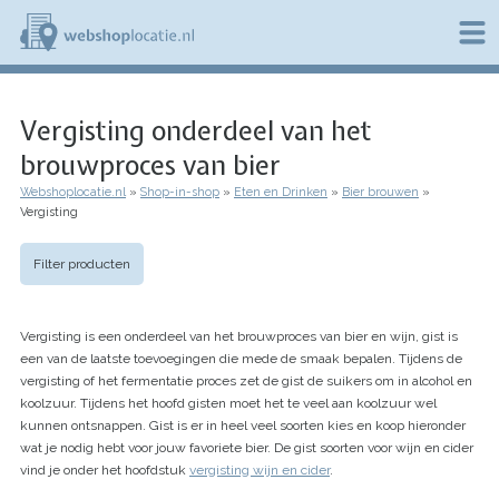
Overslaan
en
naar
de
W
inhoud
e
gaan
Vergisting onderdeel van het
b
s
brouwproces van bier
h
o
Webshoplocatie.nl
Shop-in-shop
Eten en Drinken
Bier brouwen
p
Kruimelpad
Vergisting
l
o
c
Filter producten
a
t
i
Vergisting is een onderdeel van het brouwproces van bier en wijn, gist is
e
een van de laatste toevoegingen die mede de smaak bepalen. Tijdens de
.
vergisting of het fermentatie proces zet de gist de suikers om in alcohol en
n
l
koolzuur. Tijdens het hoofd gisten moet het te veel aan koolzuur wel
kunnen ontsnappen. Gist is er in heel veel soorten kies en koop hieronder
wat je nodig hebt voor jouw favoriete bier. De gist soorten voor wijn en cider
vind je onder het hoofdstuk
vergisting wijn en cider
.