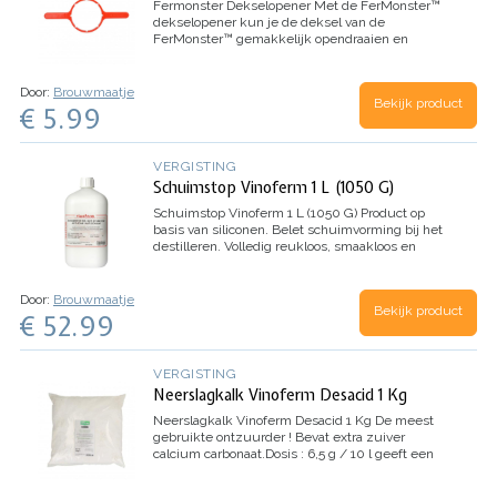
Fermonster Dekselopener
Met de FerMonster™
dekselopener kun je de deksel van de
FerMonster™ gemakkelijk opendraaien en
verwijderen na de gisting, zonder het bezinksel
te verstoren.Tip: we adviseren om de opener niet
te…
Door:
Brouwmaatje
Bekijk product
€ 5.99
VERGISTING
Schuimstop Vinoferm 1 L (1050 G)
Schuimstop Vinoferm 1 L (1050 G)
Product op
basis van siliconen. Belet schuimvorming bij het
destilleren. Volledig reukloos, smaakloos en
geheel neutraal. Doses: enkele druppels per liter.
Door:
Brouwmaatje
Bekijk product
€ 52.99
VERGISTING
Neerslagkalk Vinoferm Desacid 1 Kg
Neerslagkalk Vinoferm Desacid 1 Kg
De meest
gebruikte ontzuurder ! Bevat extra zuiver
calcium carbonaat.Dosis : 6,5 g / 10 l geeft een
vermindering van 1 g / l.SLAAT OOK
OXAALZUUR NEER BIJ RABARBER :Dosis : 2 g /