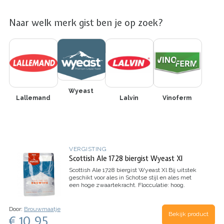
Naar welk merk gist ben je op zoek?
Wyeast
Lallemand
Lalvin
Vinoferm
VERGISTING
Scottish Ale 1728 biergist Wyeast Xl
Scottish Ale 1728 biergist Wyeast Xl
Bij uitstek
geschikt voor ales in Schotse stijl en ales met
een hoge zwaartekracht. Flocculatie: hoog.
Schijnbare demping: 69-73 %.
Fermentatietemperatuur: 13-24 °C. Smack Pack
ActivatorBedoeld…
Door:
Brouwmaatje
Bekijk product
€ 10.95