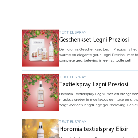
TEXTIELSPRAY
Geschenkset Legni Preziosi
De
Horomia Geschenkset Legni Preziosi
is het
warme en elegante geur
Legni Preziosi
, met t
complete geurbeleving in een stijlvolle set!
TEXTIELSPRAY
Textielspray Legni Preziosi
Horomia Textielspray Legni Preziosi
brengt een 
muskus creëer je moeiteloos een luxe en uitno
zorgt voor een langdurige geurbeleving. Een e
TEXTIELSPRAY
Horomia textielspray Elixir