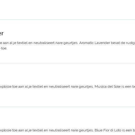
er
 aan al je textiel en neutraliseert nare geurtjes.
Aromatic Lavender
bevat de rustg
 toe.
plosie toe aan al je textiel en neutraliseert nare geurtjes. Musica del Sole is een
losie toe aan al je textiel en neutraliseert nare geurtjes.
Blue Fior di Loto
is een 