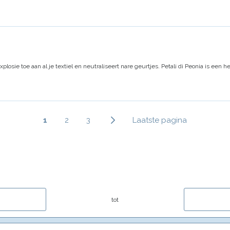
losie toe aan al je textiel en neutraliseert nare geurtjes.
Petali di Peonia
is een he
Paginering
Huidige
1
Page
2
Page
3
Laatste
Laatste pagina
pagina
pagina
tot