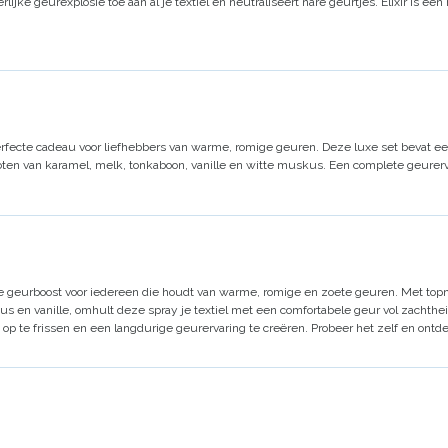
lijke geurexplosie toe aan al je textiel en neutraliseert nare geurtjes.
Elixir
is een
erfecte cadeau voor liefhebbers van warme, romige geuren. Deze luxe set bevat e
oten van karamel, melk, tonkaboon, vanille en witte muskus.
Een complete geurervar
cte geurboost voor iedereen die houdt van warme, romige en zoete geuren. Met top
s en vanille, omhult deze spray je textiel met een comfortabele geur vol zachthe
op te frissen en een langdurige geurervaring te creëren.
Probeer het zelf en ontd