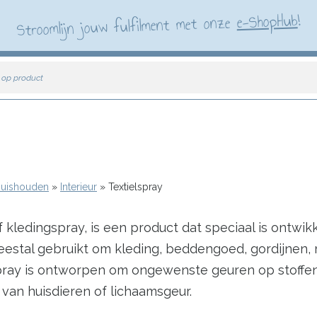
!
e-ShopHub
Stroomlijn jouw fulfilment met onze
 op product
 Huishouden
Interieur
Textielspray
 kledingspray, is een product dat speciaal is ontwik
meestal gebruikt om kleding, beddengoed, gordijnen
spray is ontworpen om ongewenste geuren op stoffen 
van huisdieren of lichaamsgeur.