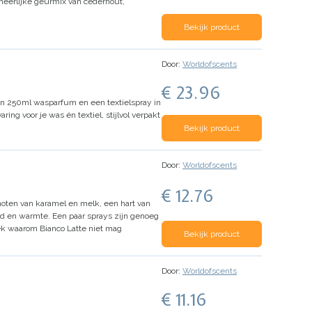
 heerlijke geurmix van cederhout,
Bekijk product
Door:
Worldofscents
€ 23.96
en 250ml wasparfum en een textielspray in
ing voor je was én textiel, stijlvol verpakt
Bekijk product
Door:
Worldofscents
€ 12.76
noten van karamel en melk, een hart van
id en warmte.
Een paar sprays zijn genoeg
ek waarom Bianco Latte niet mag
Bekijk product
Door:
Worldofscents
€ 11.16