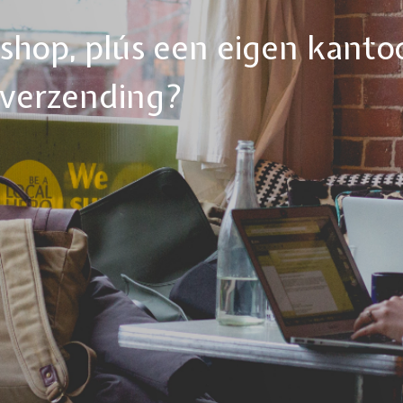
ebshop, plús een eigen kanto
tverzending?