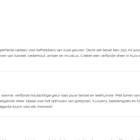
 perfecte cadeau voor liefhebbers van luxe geuren. Deze set bevat een 250 ml was
onen van kaneel, cederhout, amber en muskus. Creëer een verfijnde sfeer in huis e
warme, verfijnde houtachtige geur naar jouw textiel en leefruimte. Met tonen va
digende sfeer. Ideaal voor het opfrissen van gordijnen, kussens, beddengoed en k
legante touch voor elk moment!