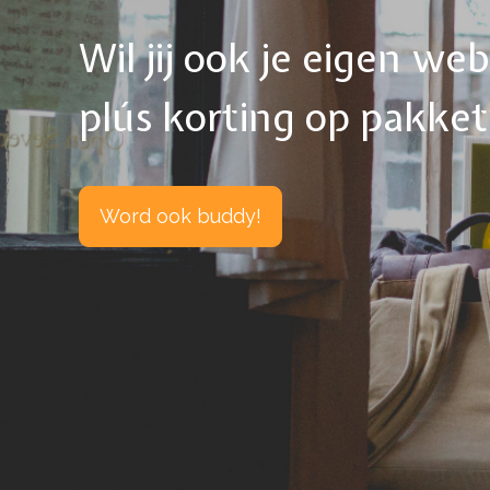
Wil jij ook je eigen w
plús korting op pakke
Word ook buddy!