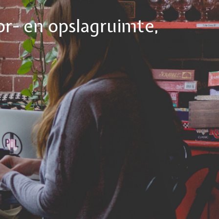
or- en opslagruimte,