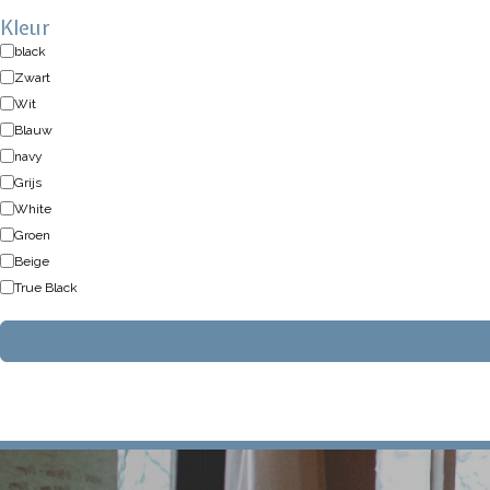
Kleur
black
Zwart
Wit
Blauw
navy
Grijs
White
Groen
Beige
True Black