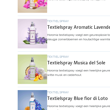
TEXTIELSPRAY
Textielspray Aromatic Lavend
Horomia textielspray voegt een geurexplosie toe
vleugje zomerbloemen en houtachtige warmte
TEXTIELSPRAY
Textielspray Musica del Sole
Horomia textielspray voegt een heerlijke geurex
witte musk en cederhout.
TEXTIELSPRAY
Textielspray Blue fior di Loto
Horomia textielspray voegt een heerlijke geurexp