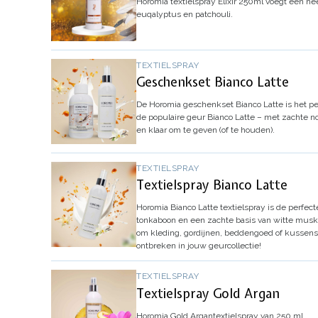
Horomia textielspray Elixir 250ml voegt een heer
euqalyptus en patchouli.
TEXTIELSPRAY
Geschenkset Bianco Latte
De
Horomia geschenkset Bianco Latte
is het p
de populaire geur Bianco Latte – met zachte n
en klaar om te geven (of te houden).
TEXTIELSPRAY
Textielspray Bianco Latte
Horomia Bianco Latte textielspray is de perfe
tonkaboon en een zachte basis van witte musku
om kleding, gordijnen, beddengoed of kussens 
ontbreken in jouw geurcollectie!
TEXTIELSPRAY
Textielspray Gold Argan
Horomia Gold Argantextielspray van 250 ml.