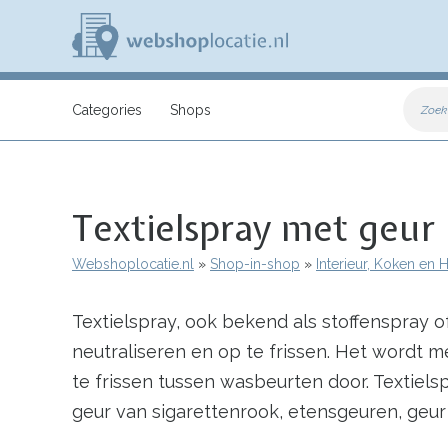
Overslaan
en
naar
de
inhoud
W
gaan
e
Categories
Shops
Zoek
b
s
h
o
p
Textielspray met geur
l
o
c
Webshoplocatie.nl
Shop-in-shop
Interieur, Koken en
a
Kruimelpad
t
i
Textielspray, ook bekend als stoffenspray of
e
.
neutraliseren en op te frissen. Het wordt 
n
l
te frissen tussen wasbeurten door. Textiel
geur van sigarettenrook, etensgeuren, geur 