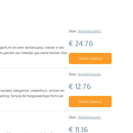
Door:
Worldofscents
€ 24.76
parfum en een textielspray, beide in de
n geniet van heerlijk geurend textiel. Een
Bekijk product
Door:
Worldofscents
€ 12.76
n kaneel, bergamot, cederhout, amber en
leding, terwijl de hoogwaardige formule
Bekijk product
Door:
Worldofscents
€ 11.16