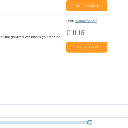
Bekijk product
Door:
Worldofscents
€ 11.16
erlijke geurmix van bloemige noten en
Bekijk product