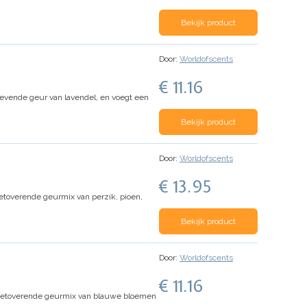
Bekijk product
Door:
Worldofscents
€ 11.16
evende geur van lavendel, en voegt een
Bekijk product
Door:
Worldofscents
€ 13.95
 betoverende geurmix van perzik, pioen,
Bekijk product
Door:
Worldofscents
€ 11.16
betoverende geurmix van blauwe bloemen