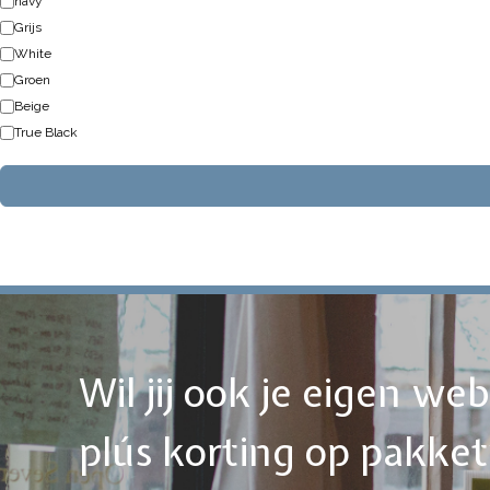
navy
Grijs
White
Groen
Beige
True Black
Wil jij ook je eigen w
plús korting op pakke