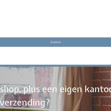
ebshop, plús een eigen kanto
tverzending?