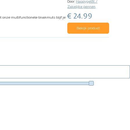
Door:
Happygetfit /
Zakelijke pennen
€ 24.99
onze multifunctionele bivakmuts blijf je
Bekijk product