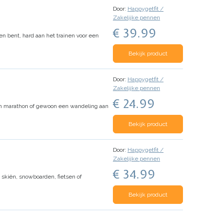
Door:
Happygetfit /
Zakelijke pennen
€ 39.99
tsen bent, hard aan het trainen voor een
Bekijk product
Door:
Happygetfit /
Zakelijke pennen
€ 24.99
r een marathon of gewoon een wandeling aan
Bekijk product
Door:
Happygetfit /
Zakelijke pennen
€ 34.99
t skiën, snowboarden, fietsen of
Bekijk product