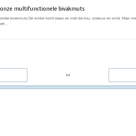
onze multifunctionele bivakmuts
ionele bivakmuts
De winter komt eraan en met die kou, sneeuw en wind. Maar met 
oet.
…
tot