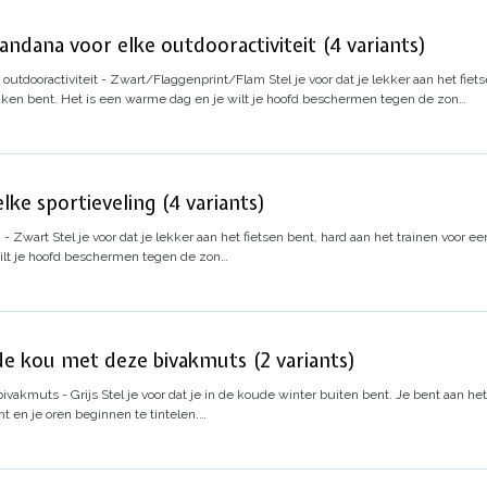
andana voor elke outdooractiviteit (4 variants)
 outdooractiviteit - Zwart/Flaggenprint/Flam
Stel je voor dat je lekker aan het fie
en bent. Het is een warme dag en je wilt je hoofd beschermen tegen de zon…
ke sportieveling (4 variants)
g - Zwart
Stel je voor dat je lekker aan het fietsen bent, hard aan het trainen voo
ilt je hoofd beschermen tegen de zon…
de kou met deze bivakmuts (2 variants)
bivakmuts - Grijs
Stel je voor dat je in de koude winter buiten bent. Je bent aan he
t en je oren beginnen te tintelen.…