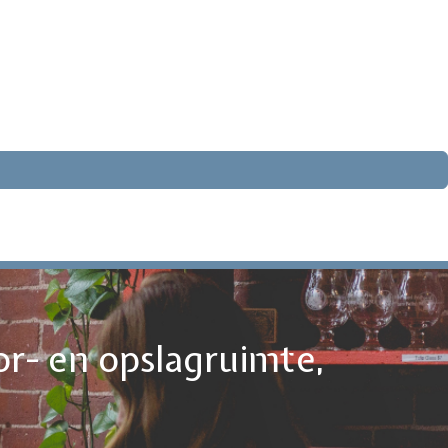
or- en opslagruimte,