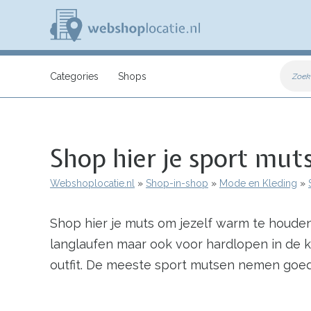
Overslaan
en
naar
de
inhoud
W
gaan
e
Categories
Shops
Zoek
b
s
h
o
p
Shop hier je sport mu
l
o
c
Webshoplocatie.nl
Shop-in-shop
Mode en Kleding
a
Kruimelpad
t
i
Shop hier je muts om jezelf warm te houden 
e
.
langlaufen maar ook voor hardlopen in de k
n
l
outfit. De meeste sport mutsen nemen goe