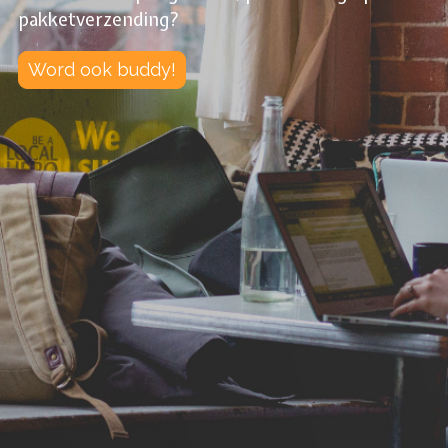
pakketverzending?
Reiskussen
Word ook buddy!
Slaapzak
Toiletkit
Jerrycan
Koeltas of koelbox
Slaapmat of luchtbed