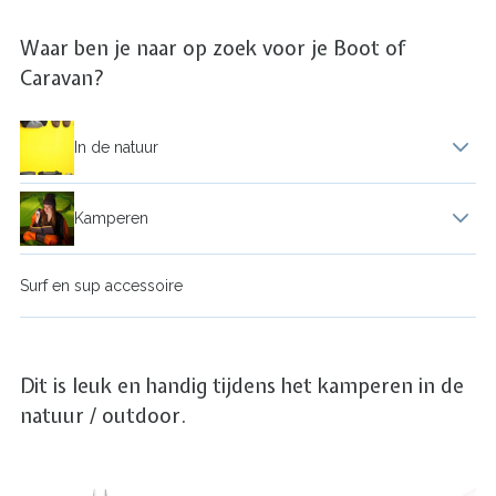
Waar ben je naar op zoek voor je Boot of
Caravan?
In de natuur
Bootuitrusting
Kamperen
Hangmat
Campingkookset
Surf en sup accessoire
Opbergzakken waterdicht
Caravanonderdelen
Dit is leuk en handig tijdens het kamperen in de
Paardrijden
natuur / outdoor.
Duffel bag of Weekendtas
Paraplu
Kampeer accessoires