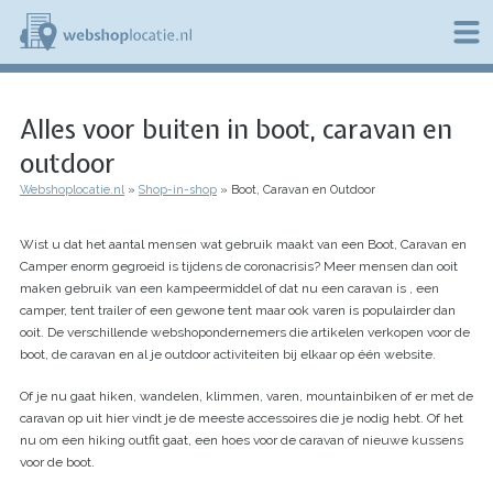
Overslaan
en
naar
de
W
inhoud
e
gaan
Alles voor buiten in boot, caravan en
b
s
outdoor
h
o
Webshoplocatie.nl
Shop-in-shop
Boot, Caravan en Outdoor
p
Kruimelpad
l
o
Wist u dat het aantal mensen wat gebruik maakt van een Boot, Caravan en
c
Camper enorm gegroeid is tijdens de coronacrisis? Meer mensen dan ooit
a
maken gebruik van een kampeermiddel of dat nu een caravan is , een
t
camper, tent trailer of een gewone tent maar ook varen is populairder dan
i
ooit. De verschillende webshopondernemers die artikelen verkopen voor de
e
boot, de caravan en al je outdoor activiteiten bij elkaar op één website.
.
n
Of je nu gaat hiken, wandelen, klimmen, varen, mountainbiken of er met de
l
caravan op uit hier vindt je de meeste accessoires die je nodig hebt. Of het
nu om een hiking outfit gaat, een hoes voor de caravan of nieuwe kussens
voor de boot.