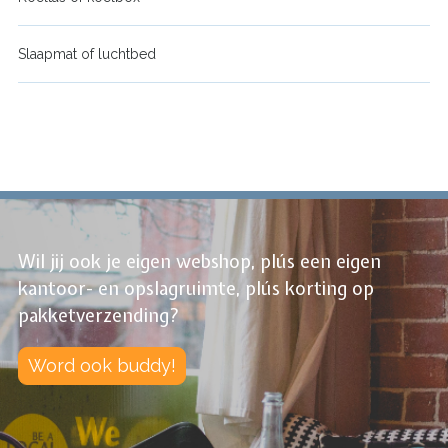
Slaapmat of luchtbed
Wil jij ook je eigen webshop, plús een eigen
kantoor- en opslagruimte, plús korting op
pakketverzending?
Word ook buddy!