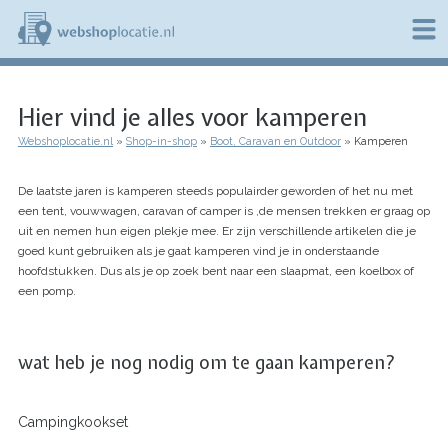
Overslaan
en
naar
de
W
inhoud
e
gaan
Hier vind je alles voor kamperen
b
s
Webshoplocatie.nl
Shop-in-shop
Boot, Caravan en Outdoor
Kamperen
h
Kruimelpad
o
p
De laatste jaren is kamperen steeds populairder geworden of het nu met
l
een tent, vouwwagen, caravan of camper is ,de mensen trekken er graag op
o
uit en nemen hun eigen plekje mee. Er zijn verschillende artikelen die je
c
goed kunt gebruiken als je gaat kamperen vind je in onderstaande
a
hoofdstukken. Dus als je op zoek bent naar een slaapmat, een koelbox of
t
i
een pomp.
e
.
n
wat heb je nog nodig om te gaan kamperen?
l
Campingkookset