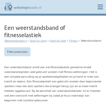
Overslaan
en
naar
de
W
inhoud
e
gaan
Een weerstandsband of
b
s
fitnesselastiek
h
o
Webshoplocatie.nl
Shop-in-shop
Sport en Spel
Fitness
Weerstandsband
p
Kruimelpad
l
o
Filter producten
c
a
t
Een weerstandsband wordt ook wel fitnesselastiek genoemd omdat
i
weerstandsbanden veel gebruikt worden met fitness oefeningen. Het is
e
een simpele aanvulling op je sportbenodigdheden en je traint er mee voor
.
n
kracht en balans. Een fitnesselastiek kan gebruikt worden door beginnende
l
sporters maar ook door sporters die al langer bezig zijn en al meer kracht
hebben opgebouwd. Bij de aanschaf van weerstandsbanden zit er meestal
wel een overzicht met oefeningen bij zodat je thuis makkelijk kan
beginnen met conditie opbouwen.