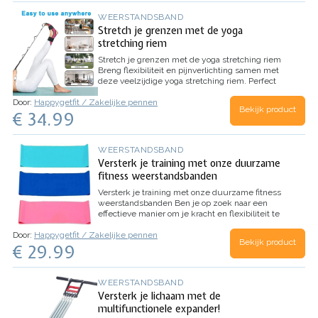
WEERSTANDSBAND
Stretch je grenzen met de yoga
stretching riem
Stretch je grenzen met de yoga stretching riem
Breng flexibiliteit en pijnverlichting samen met
deze veelzijdige yoga stretching riem. Perfect
voor elke sporter, yogi of revalidatiepatiënt!
Jouw
Door:
Happygetfit / Zakelijke pennen
ultieme hulpmiddel voor flexibiliteit en…
Bekijk product
€ 34.99
WEERSTANDSBAND
Versterk je training met onze duurzame
fitness weerstandsbanden
Versterk je training met onze duurzame fitness
weerstandsbanden
Ben je op zoek naar een
effectieve manier om je kracht en flexibiliteit te
verbeteren? Dan zijn weerstandsbanden de
Door:
Happygetfit / Zakelijke pennen
perfecte oplossing voor jou!
Voordelen van
Bekijk product
€ 29.99
weerstandsbanden
…
WEERSTANDSBAND
Versterk je lichaam met de
multifunctionele expander!