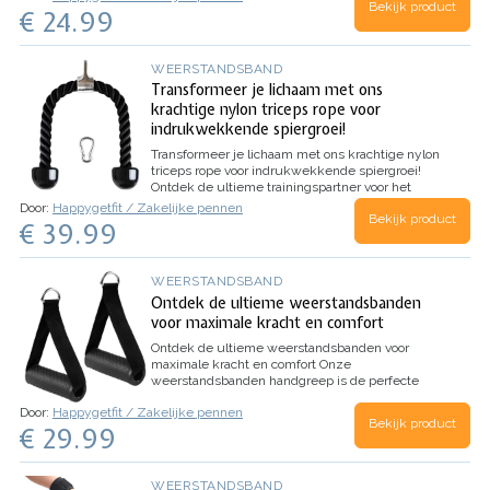
Bekijk product
€ 24.99
WEERSTANDSBAND
Transformeer je lichaam met ons
krachtige nylon triceps rope voor
indrukwekkende spiergroei!
Transformeer je lichaam met ons krachtige nylon
triceps rope voor indrukwekkende spiergroei!
Ontdek de ultieme trainingspartner voor het
bereiken van je fitnessdoelen. Ons nylon triceps
Door:
Happygetfit / Zakelijke pennen
Bekijk product
rope biedt een veelzijdige en effectieve manier
€ 39.99
om je triceps, biceps, rug, schouders en
buikspieren te…
WEERSTANDSBAND
Ontdek de ultieme weerstandsbanden
voor maximale kracht en comfort
Ontdek de ultieme weerstandsbanden voor
maximale kracht en comfort
Onze
weerstandsbanden handgreep is de perfecte
metgezel voor weerstandsbanden en andere
Door:
Happygetfit / Zakelijke pennen
fitnessapparaten. Met onze kabelgrepen kun je
Bekijk product
€ 29.99
aerobe en anaerobe oefeningen verbeteren om
de perfecte…
WEERSTANDSBAND