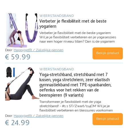
WEERSTANDSBAND
Verbeter je flexibiliteit met de beste
yogariem
Verbeter je flexibiliteit met de beste yogariem
Wil je je flexibiliteit verbeteren en je yogasessies
naar een hoger niveau tillen? Dan is de yogariem
de perfecte keuze voor jou! Deze veelzijdige
Door:
Happygetfit / Zakelijke pennen
riem is ontworpen om je te helpen bij…
Bekijk product
€ 59.99
WEERSTANDSBAND
Yoga-stretchband, stretchband met 7
lussen, yoga stretchriem, zeer elastisch
gymnastiekband met TPE-spanbanden,
oefenlus voor het rekken van de
beenspieren (9 variants)
Transformeer je flexibiliteit met de yoga
stretchband! - #1 1 ST/Zwart/114CM
Wil je je
flexibiliteit verbeteren en blessures voorkomen
tijdens je training? De Yoga Stretchband,
Door:
Happygetfit / Zakelijke pennen
Bekijk product
gemaakt van hoogwaardig nylon, polyester, en
€ 24.99
katoen, biedt de perfecte oplossing! Deze…