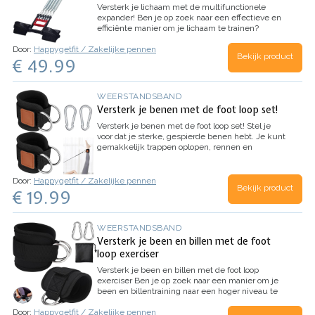
Versterk je lichaam met de multifunctionele
expander!
Ben je op zoek naar een effectieve en
efficiënte manier om je lichaam te trainen?
Ontdek dan de kracht van de multifunctionele
Door:
Happygetfit / Zakelijke pennen
expander! Dit veelzijdige trainingsapparaat helpt
Bekijk product
€ 49.99
je om je borst, rug…
WEERSTANDSBAND
Versterk je benen met de foot loop set!
Versterk je benen met de foot loop set!
Stel je
voor dat je sterke, gespierde benen hebt. Je kunt
gemakkelijk trappen oplopen, rennen en
springen. Je voelt je zelfverzekerder en je hebt
meer energie. Met de foot loop set kun jij deze…
Door:
Happygetfit / Zakelijke pennen
Bekijk product
€ 19.99
WEERSTANDSBAND
Versterk je been en billen met de foot
loop exerciser
Versterk je been en billen met de foot loop
exerciser
Ben je op zoek naar een manier om je
been en billentraining naar een hoger niveau te
tillen? Dan is de foot loop exerciser de perfecte
Door:
Happygetfit / Zakelijke pennen
oplossing voor jou!
…