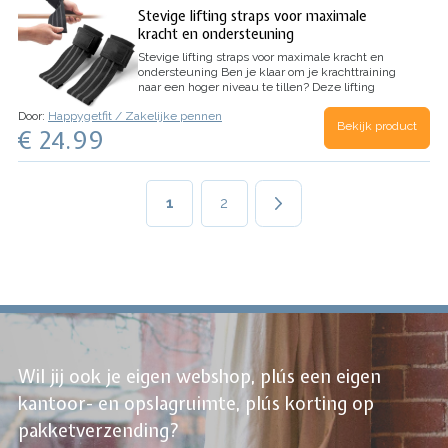
Stevige lifting straps voor maximale
kracht en ondersteuning
Stevige lifting straps voor maximale kracht en
ondersteuning
Ben je klaar om je krachttraining
naar een hoger niveau te tillen? Deze lifting
straps voor krachttraining bieden de perfecte
Door:
Happygetfit / Zakelijke pennen
combinatie van comfort en duurzaamheid, ideaal
Bekijk product
€ 24.99
voor fitness…
Paginering
Huidige
1
Page
2
pagina
Wil jij ook je eigen webshop, plús een eigen
kantoor- en opslagruimte, plús korting op
pakketverzending?