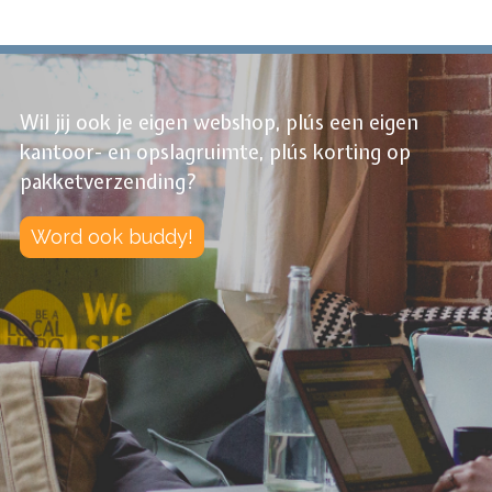
Wil jij ook je eigen webshop, plús een eigen
kantoor- en opslagruimte, plús korting op
pakketverzending?
Word ook buddy!