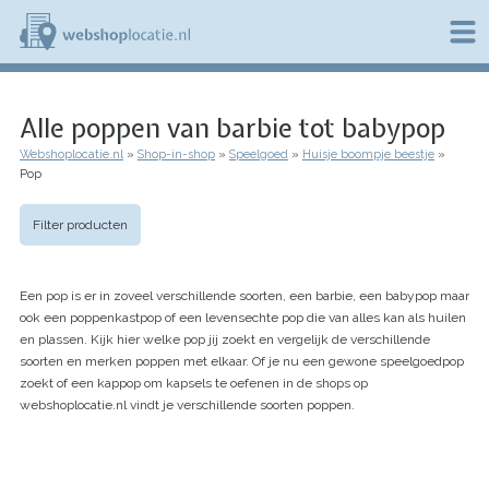
Overslaan
en
naar
de
W
inhoud
e
gaan
Alle poppen van barbie tot babypop
b
s
Webshoplocatie.nl
Shop-in-shop
Speelgoed
Huisje boompje beestje
h
Kruimelpad
Pop
o
p
l
Filter producten
o
c
a
Een pop is er in zoveel verschillende soorten, een barbie, een babypop maar
t
i
ook een poppenkastpop of een levensechte pop die van alles kan als huilen
e
en plassen. Kijk hier welke pop jij zoekt en vergelijk de verschillende
.
soorten en merken poppen met elkaar. Of je nu een gewone speelgoedpop
n
zoekt of een kappop om kapsels te oefenen in de shops op
l
webshoplocatie.nl vindt je verschillende soorten poppen.