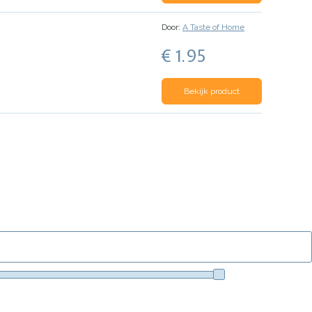
Door:
A Taste of Home
€ 1.95
Bekijk product