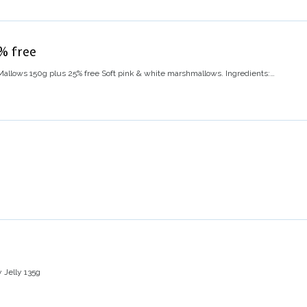
5% free
Mallows 150g plus 25% free
Soft pink & white marshmallows.
Ingredients:
…
 Jelly 135g