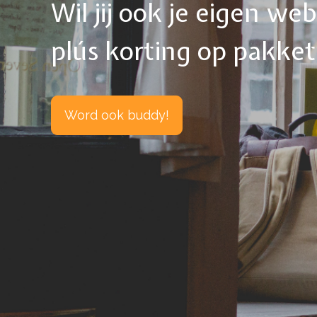
Wil jij ook je eigen w
plús korting op pakke
Word ook buddy!