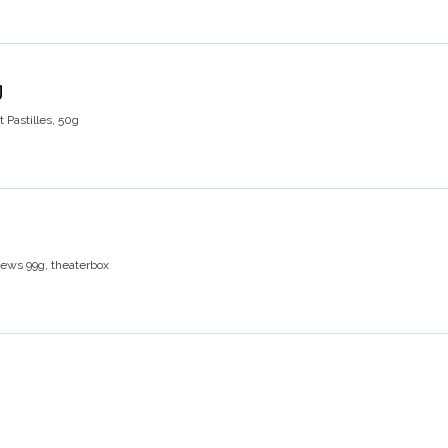
g
 Pastilles, 50g
ws 99g, theaterbox