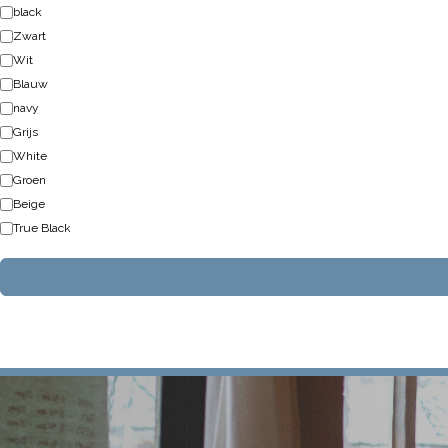
black
Zwart
Wit
Blauw
navy
Grijs
White
Groen
Beige
True Black