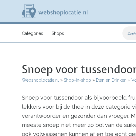
Overslaan
en
naar
de
inhoud
W
gaan
e
Categories
Shops
Zoek
b
s
h
o
p
Snoep voor tussendoo
l
o
c
Webshoplocatie.nl
Shop-in-shop
Eten en Drinken
Vo
a
Kruimelpad
t
i
Snoep voor tussendoor als bijvoorbeeld fr
e
.
lekkers voor bij de thee in deze categorie 
n
l
verantwoorder en gezonder dan vroeger. Maar
meeste snoep niet meer zo bol van de suike
ook volwassenen kunnen af en toe echt gen