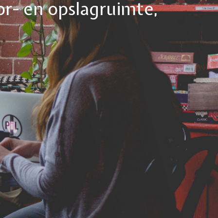
or- en opslagruimte,