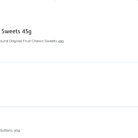
s Sweets 45g
burst Original Fruit Chews Sweets 45g
 Buttons 30g