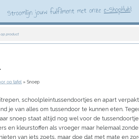
!
e-ShopHub
Stroomlijn jouw fulfilment met onze
 op product
r
or op tafel
Snoep
uitrepen, schoolpleintussendoortjes en apart verpa
vind je van alles om tussendoor te kunnen eten. Tege
 snoep staat altijd nog wel voor de tussendoortjes 
rs en kleurstoffen als vroeger maar helemaal zonder 
ieten van iets zoets, maar doe dat met mate en zor