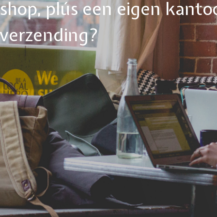
ebshop, plús een eigen kanto
tverzending?