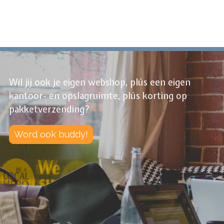
Naaimachineaccessoire
Wil jij ook je eigen webshop, plús een eigen
kantoor- en opslagruimte, plús korting op
pakketverzending?
Word ook buddy!