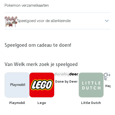
Schilderen op nummer
Pop
Pokemon verzamelkaarten
Kleurboek
Speelfigurenset
Speelgoed voor de allerkleinste
Krijt
Speelfiguur
Houten speelgoed
Speelgoed om cadeau te doen!
Diamond painting
Grijpspeelgoed
Hobbydecoratieobject
Van Welk merk zoek je speelgoed
Hobbypakket
Done by Deer
Happy
Hobbypotlood
Playmobil
Lego
Little Dutch
Hobbyverf