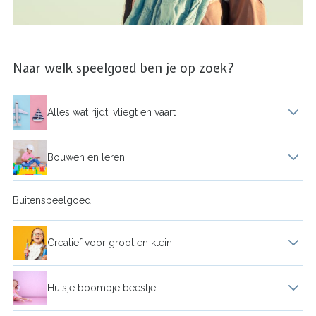
Naar welk speelgoed ben je op zoek?
Alles wat rijdt, vliegt en vaart
RC voertuig
Bouwen en leren
Speelgoedgarage
Constructiespeelgoed
Buitenspeelgoed
Speelgoedvoertuig
Puzzel
Creatief voor groot en klein
Leersysteem
Klei
Huisje boompje beestje