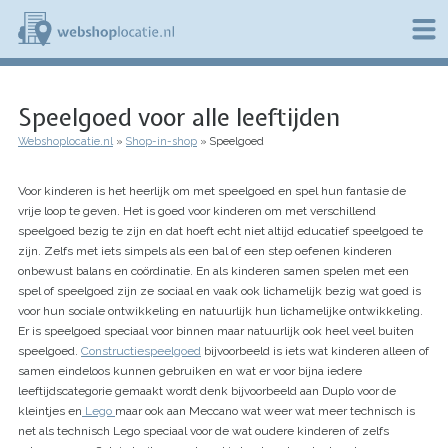
Overslaan
en
naar
de
W
inhoud
e
gaan
Speelgoed voor alle leeftijden
b
s
Webshoplocatie.nl
Shop-in-shop
Speelgoed
h
Kruimelpad
o
p
Voor kinderen is het heerlijk om met speelgoed en spel hun fantasie de
l
vrije loop te geven. Het is goed voor kinderen om met verschillend
o
speelgoed bezig te zijn en dat hoeft echt niet altijd educatief speelgoed te
c
zijn. Zelfs met iets simpels als een bal of een step oefenen kinderen
a
onbewust balans en coördinatie. En als kinderen samen spelen met een
t
i
spel of speelgoed zijn ze sociaal en vaak ook lichamelijk bezig wat goed is
e
voor hun sociale ontwikkeling en natuurlijk hun lichamelijke ontwikkeling.
.
Er is speelgoed speciaal voor binnen maar natuurlijk ook heel veel buiten
n
speelgoed.
Constructiespeelgoed
bijvoorbeeld is iets wat kinderen alleen of
l
samen eindeloos kunnen gebruiken en wat er voor bijna iedere
leeftijdscategorie gemaakt wordt denk bijvoorbeeld aan Duplo voor de
kleintjes en
Lego
maar ook aan Meccano wat weer wat meer technisch is
net als technisch Lego speciaal voor de wat oudere kinderen of zelfs