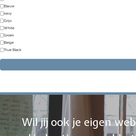
Blauw
navy
Grijs
White
Groen
Beige
True Black
Wil jij ook je eigen w