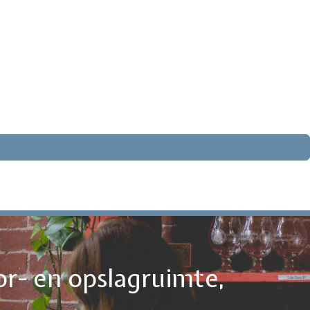
or- en opslagruimte,